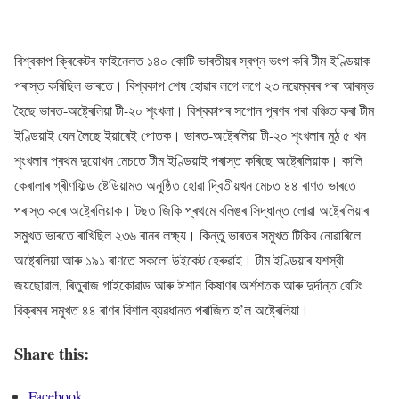
বিশ্বকাপ ক্ৰিকেটৰ ফাইনেলত ১৪০ কোটি ভাৰতীয়ৰ স্বপ্ন ভংগ কৰি টীম ইণ্ডিয়াক
পৰাস্ত কৰিছিল ভাৰতে। বিশ্বকাপ শেষ হোৱাৰ লগে লগে ২৩ নৱেম্বৰৰ পৰা আৰম্ভ
হৈছে ভাৰত-অষ্ট্ৰেলিয়া টী-২০ শৃংখলা। বিশ্বকাপৰ সপোন পূৰণৰ পৰা বঞ্চিত কৰা টীম
ইণ্ডিয়াই যেন লৈছে ইয়াৰেই পোতক। ভাৰত-অষ্ট্ৰেলিয়া টী-২০ শৃংখলাৰ মুঠ ৫ খন
শৃংখলাৰ প্ৰথম দুয়োখন মেচতে টীম ইণ্ডিয়াই পৰাস্ত কৰিছে অষ্ট্ৰেলিয়াক। কালি
কেৰালাৰ গ্ৰীণফিল্ড ষ্টেডিয়ামত অনুষ্ঠিত হোৱা দ্বিতীয়খন মেচত ৪৪ ৰাণত ভাৰতে
পৰাস্ত কৰে অষ্ট্ৰেলিয়াক। টছত জিকি প্ৰথমে বলিঙৰ সিদ্ধান্ত লোৱা অষ্ট্ৰেলিয়াৰ
সমুখত ভাৰতে ৰাখিছিল ২৩৬ ৰানৰ লক্ষ্য। কিন্তু ভাৰতৰ সমুখত টিকিব নোৱাৰিলে
অষ্ট্ৰেলিয়া আৰু ১৯১ ৰাণতে সকলো উইকেট হেৰুৱাই। টীম ইণ্ডিয়াৰ যশস্বী
জয়ছোৱাল, ৰিতুৰাজ গাইকোৱাড আৰু ঈশান কিষাণৰ অৰ্শশতক আৰু দুৰ্দান্ত বেটিং
বিক্ৰমৰ সমুখত ৪৪ ৰাণৰ বিশাল ব্যৱধানত পৰাজিত হ’ল অষ্ট্ৰেলিয়া।
Share this:
Facebook