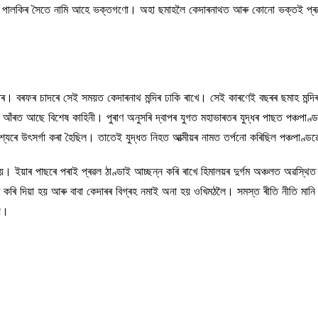
েই পালকিৰ সৈতে নামি আহে ভক্তগণো। অহা ছমাহলৈ কেদাৰনাথত আৰু কোনো ভক্তই প্ৰৱে
ৱাৰ। বৰফৰ চাদৰে সেই সময়ত কেদাৰনাথ মন্দিৰ ঢাকি ৰাখে। সেই কাৰণেই বছৰৰ ছমাহ মন্দিৰ
 আঁৰত আছে বিশেষ কাহিনী। পুৰাণ অনুসৰি দ্বাপৰ যুগত মহাভাৰতৰ যুদ্ধৰ পাছত পঞ্চপাণ
দেশ্যেৰে উৎসৰ্গা কৰা হৈছিল। তাতেই যুদ্ধত নিহত আত্মীয়ৰ নামত তৰ্পনো কৰিছিল পঞ্চপা
 হয়। ইয়াৰ পাছৰে পৰাই প্ৰৱল ঠাণ্ডাই আচ্ছন্ন কৰি ৰাখে হিমালয়ৰ দুৰ্গম অঞ্চলত অৱস
্ধ কৰি দিয়া হয় আৰু বাবা কেদাৰৰ বিগ্ৰহ নমাই অনা হয় ওখিমঠলৈ। সমস্ত ৰীতি নীতি মান
হয়।