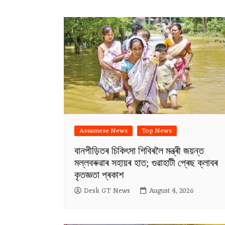
Assamese News
Top News
বানপীড়িতৰ চিকিৎসা শিবিৰলৈ মন্ত্ৰী জয়ন্ত
মল্লবৰুৱাৰ সহায়ৰ হাত; গুৱাহাটী প্ৰেছ ক্লাবৰ
কৃতজ্ঞতা প্ৰকাশ
Desk GT News
August 4, 2026