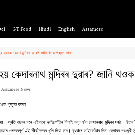
vel
GT Food
Hindi
English
Assamese
ধ হয় কেদাৰনাথ মন্দিৰৰ দুৱাৰ? জানি থওক প্ৰকৃত কাৰণ
হয় কেদাৰনাথ মন্দিৰৰ দুৱাৰ? জানি থওক
Assamese News
ীয়া। প্ৰতি বছৰৰ দৰে এইবাৰো ভাইফোঁটাৰ দিনাই বন্ধ হ’ল কেদাৰনাথ মন্দিৰৰ দৰ্জা। ইয়াৰ 
 গুৰুত্বপূৰ্ণ এই তীৰ্থক্ষেত্ৰ খুলি দিয়া হ’ব। বুধবাৰে ভাইফোঁটাৰ দিনা কেদাৰৰ পঞ্চমুখী ম