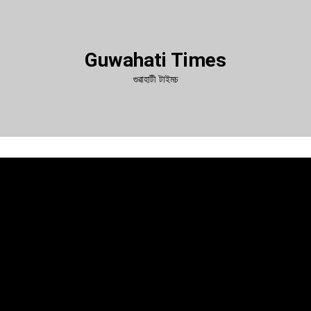
Guwahati Times
গুৱাহাটী টাইমচ