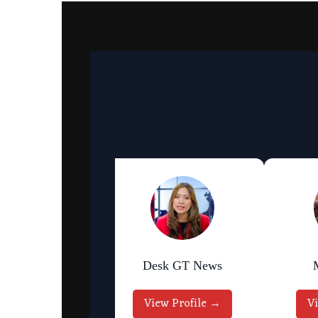
an Bhattarai
Desk GT News
w Profile →
View Profile →
V