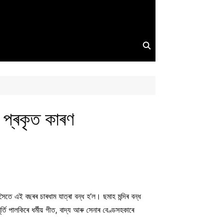
 প্ৰকৃত কাৰণ
সৈতে এই বছৰৰ চাৰধাম যাত্ৰা বন্ধ হ’ল। ছমাহ মন্দিৰ বন্ধ
ূৰ্তি পালকিৰে ধৰ্মীয় গীত, বাদ্য আৰু সেনাৰ বেণ্ডসহকাৰে