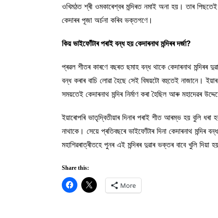
ওখিমঠত শ্ৰী ওমকাৰেশ্বৰ মন্দিৰত নমাই অনা হয়। তাৰ পিছত
কেদাৰৰ পূজা অৰ্চনা কৰিব ভক্তগণে।
কিয় ভাইফোঁটাৰ পৰাই বন্ধ হয় কেদাৰনাথ মন্দিৰৰ দৰ্জা?
প্ৰৱল শীতৰ কাৰণে বছৰত ছমাহ বন্ধ থাকে কেদাৰনাথ মন্দিৰৰ দু
বন্ধ কৰাৰ বাচি লোৱা হৈছে সেই বিষয়টো বহুতেই নাজানে। ইয়াৰ
সময়তেই কেদাৰনাথ মন্দিৰ নিৰ্মাণ কৰা হৈছিল আৰু মহাদেৱৰ উদ্
ইয়াৰোপৰি ভাতৃদ্বিতীয়াৰ দিনাৰ পৰাই শীত আৰম্ভ হয় বুলি ধৰা
নাথাকে। সেয়ে প্ৰতিবছৰে ভাইফোঁটাৰ দিনা কেদাৰনাথ মন্দিৰ বন
মহাশিৱৰাত্ৰীতহে পুনৰ এই মন্দিৰৰ দুৱাৰ ভক্তৰ বাবে খুলি দিয়া 
Share this:
More