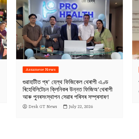
Assamese News
গুৱাহাটীত প্ৰ’ হেল্থ ফিজিকেল থেৰাপী এণ্ড
ৰিহেবিলিটেচন ক্লিনিকৰ উন্নত ফিজিঅ’থেৰাপী
আৰু পুনৰসংস্থাপন সেৱাৰ পৰিসৰ সম্প্ৰসাৰণ
Desk GT News
July 22, 2026