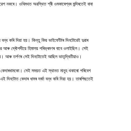
শ নকৰে। ওখিমথত অৱস্থিত শ্ৰী ওমকাৰেশ্বৰ মন্দিৰতেই বাবা
 বন্ধ কৰি দিয়া হয়। কিন্তু কিয় ভাইফোঁটাৰ দিনটোৱেই দুৱাৰ
্ডৱ আৰু দ্ৰৌপদীয়ে হিমালয় পৰিভ্ৰমণৰ বাবে ওলাইছিল। সেই
ণ্ডৱে। আৰু তৰ্পণৰ সেই দিনটোতেই আছিল ভাতৃদ্বিতীয়াও।
্থিত কেদাৰধামকো। সেই সময়ত এই স্থানত মানুহ থকাৰো পৰিবেশ
ি এই দিনটোত কেদাৰ ধামৰ দৰ্জা বন্ধ কৰি দিয়া হয়। তাৰপিছতেই