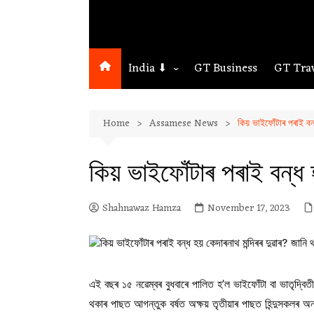
India ⬇
GT Business
GT Tra
Northeast
Home
Assamese News
কিয় ভাইফোঁটাৰ পৰাই বন্
Assam
Guwahati
কিয় ভাইফোঁটাৰ পৰাই বন্ধ 
Shahnawaz Hamza
November 17, 2023
এই বছৰ ১৫ নৱেম্বৰ বুধবাৰে পালিত হ’ল ভাইফোঁটা বা ভাতৃদ্বিত
থকাৰ পাছত আগন্তুক বৰ্ষত অক্ষয় তৃতীয়াৰ পাছত হিন্দুসকলৰ অন্যতম