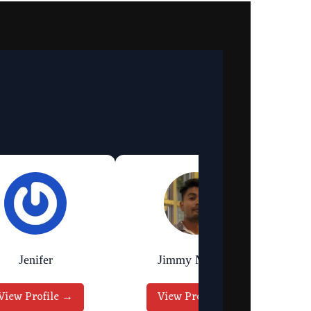
Jenifer
Jimmy Murmu
View Profile →
View Profile →