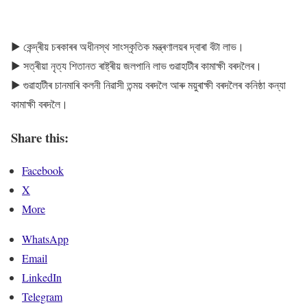
▶ কেন্দ্ৰীয় চৰকাৰৰ অধীনস্থ সাংস্কৃতিক মন্ত্ৰণালয়ৰ দ্বাৰা বঁটা লাভ।
▶ সত্ৰীয়া নৃত্য শিতানত ৰাষ্ট্ৰীয় জলপানি লাভ গুৱাহাটীৰ কামাক্ষী বৰদলৈৰ।
▶ গুৱাহাটীৰ চানমাৰি কলনী নিৱাসী তন্ময় বৰদলৈ আৰু ময়ুৰাক্ষী বৰদলৈৰ কনিষ্ঠা কন্যা
কামাক্ষী বৰদলৈ।
Share this:
Facebook
X
More
WhatsApp
Email
LinkedIn
Telegram