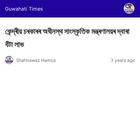
Guwahati Times
কেন্দ্ৰীয় চৰকাৰৰ অধীনস্থ সাংস্কৃতিক মন্ত্ৰণালয়ৰ দ্বাৰা
বঁটা লাভ
Shahnawaz Hamza
3 years ago