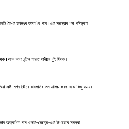
িহলি হৈ-ই দুৰ্গন্ধৰ কাৰণ হৈ পৰে।এই সমস্যাৰ পৰা পৰিত্ৰাণ
দিয়ক।আৰু আধা ঘন্টাৰ পাছত পানীৰে ধুই দিয়ক।
ই-এতিয়া এই মিশ্ৰণটোৰে কাষলতিৰ তল মালিচ কৰক আৰু কিছু সময়ৰ
োনাৰ অত্যাধিক ঘাম ওলাই-তেন্তে-এই উপায়েৰে সমস্যা