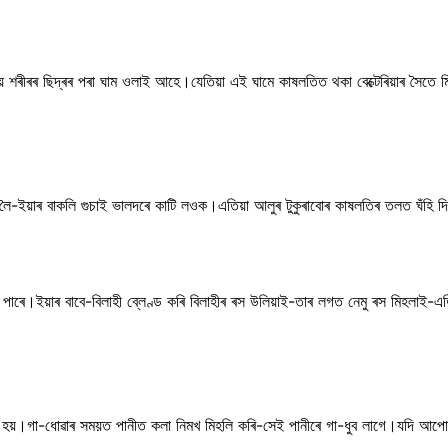
েয়ে শৰীৰৰ ছিদ্ৰৰ পৰা ঘাম ওলাই আহে।যেতিয়া এই ঘামে কাষলতিত থকা বেক্টেৰিয়াৰ সৈতে ম
লু লৈ-ইয়াৰ বাকলি গুচাই ভালদৰে কাটি লওক।এতিয়া আলুৰ টুকুৰাবোৰ কাষলতিৰ তলত ঘঁহি 
কৰিব পাৰে।ইয়াৰ বাবে-বিলাহী ব্লেণ্ড কৰি বিলাহীৰ ৰস উলিয়াই-তাৰ লগত নেমু ৰস মিহলা
 কৰা হয়।গা-ধোৱাৰ সময়ত পানীত কলা নিমখ মিহলি কৰি-সেই পানীৰে গা-ধুব লাগে।যদি আপ