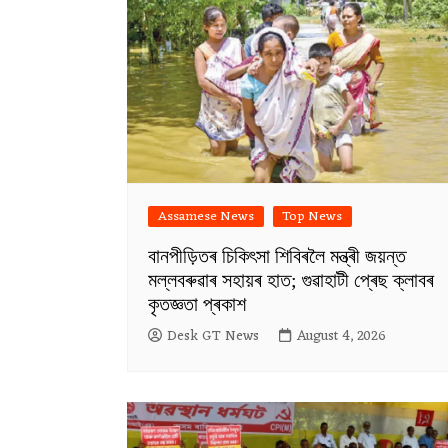
Assamese News
Top News
বানপীড়িতৰ চিকিৎসা শিবিৰলৈ মন্ত্ৰী জয়ন্ত
মল্লবৰুৱাৰ সহায়ৰ হাত; গুৱাহাটী প্ৰেছ ক্লাবৰ
কৃতজ্ঞতা প্ৰকাশ
Desk GT News
August 4, 2026