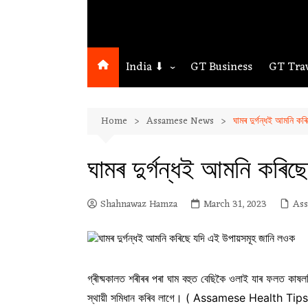
India ⬇
GT Business
GT Tra
Northeast
Home
Assamese News
ঘামৰ দুৰ্গন্ধই আমনি ক
Assam
Guwahati
ঘামৰ দুৰ্গন্ধই আমনি কৰিছ
Shahnawaz Hamza
March 31, 2023
As
গ্ৰীষ্মকালত শৰীৰৰ পৰা ঘাম বহুত বেছিকৈ ওলাই যাৰ ফলত কাষলত
স্থায়ী সমিধান কৰিব লাগে। ( Assamese Health Tips