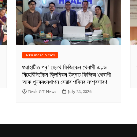
Assamese News
গুৱাহাটীত প্ৰ’ হেল্থ ফিজিকেল থেৰাপী এণ্ড
ৰিহেবিলিটেচন ক্লিনিকৰ উন্নত ফিজিঅ’থেৰাপী
আৰু পুনৰসংস্থাপন সেৱাৰ পৰিসৰ সম্প্ৰসাৰণ
Desk GT News
July 22, 2026