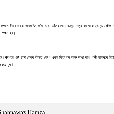
ে।লগতে ইয়াৰ দ্বাৰা কাষলতিৰ ক’লা ৰঙো আঁতৰ হয়।১চামুচ নেমুৰ ৰস আৰু ২চামুচ বেকি
া পোৰা হব।
পাৰে।প্ৰথমে এটা চফা স্প্ৰে বটলত ১কাপ এপল ভিনেগাৰ আৰু আধা কাপ পানী ভালদৰে মি
ষলতিত ধুব।।
Shahnawaz Hamza