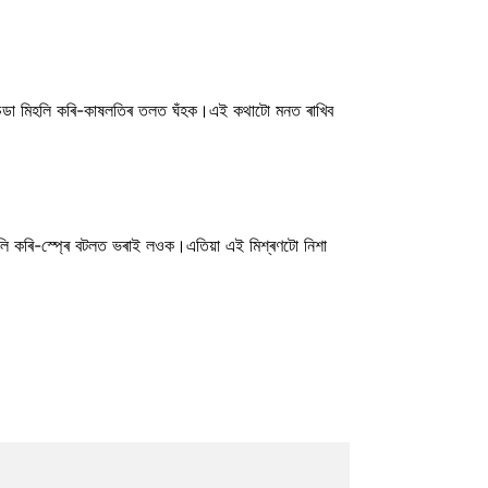
ং চডা মিহলি কৰি-কাষলতিৰ তলত ঘঁহক।এই কথাটো মনত ৰাখিব
হলি কৰি-স্প্ৰে বটলত ভৰাই লওক।এতিয়া এই মিশ্ৰণটো নিশা