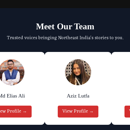
Meet Our Team
Trusted voices bringing Northeast India's stories to you.
Md Elias Ali
Aziz Lutfa
iew Profile →
View Profile →