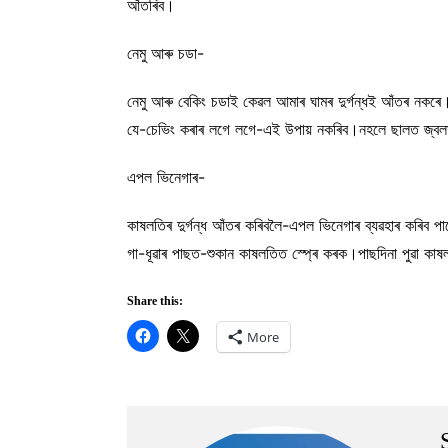
আঁতৰিব।
নেমু আৰু চডা-
নেমু আৰু বেকিং চডাই কেৱল আমাৰ ঘামৰ দুৰ্গন্ধই আঁতৰ নকৰ
যে-চেভিং কৰাৰ লগে লগে-এই উপায় নকৰিব।নহলে ছালত জ্বল
এপল ভিনেগাৰ-
কাষলতিৰ দুৰ্গন্ধ আঁতৰ কৰিবলৈ-এপল ভিনেগাৰ ব্যৱহাৰ কৰিব 
গা-ধূৱাৰ পাছত-শুকান কাষলতিত স্প্ৰে কৰক।পাছদিনা পুৱা কা
Share this:
More