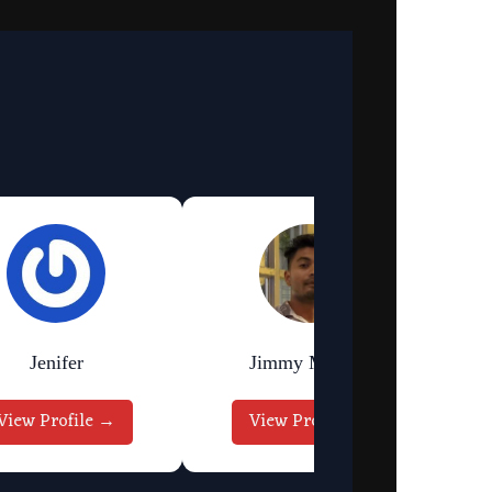
Jenifer
Jimmy Murmu
View Profile →
View Profile →