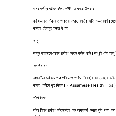
ঘামৰ দুৰ্গন্ধ আঁতৰাবলৈ কেইটামান ঘৰুৱা উপকাৰ-
গ্ৰীষ্মকালত শৰীৰৰ তাপমাত্ৰা বজাই ৰখাটো অতি গুৰুত্বপূৰ্ণ।স
পাবলৈ এইসমূহ ঘৰুৱা উপায়
আলু-
আলুৰ ব্যৱহাৰে-ঘামৰ দুৰ্গন্ধ আঁতৰ কৰিব পাৰি।আপুনি এটা আ
বিলাহীৰ ৰস-
কাষলতিৰ দুৰ্গন্ধৰ পৰা পৰিত্ৰাণ পাবলৈ বিলাহীৰ ৰস ব্যৱহাৰ 
পাছত পানীৰে ধুই দিয়ক। ( Assamese Health Tips )
ক’লা নিমখ-
ক’লা নিমখ দুৰ্গন্ধ আঁতৰাবলৈ এক কায্যকৰী উপায় বুলি গণ্য