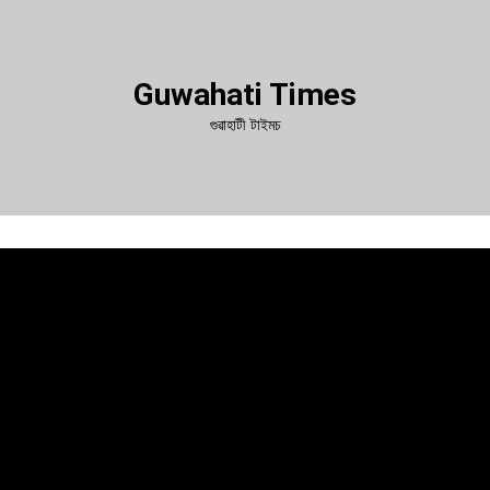
Guwahati Times
গুৱাহাটী টাইমচ