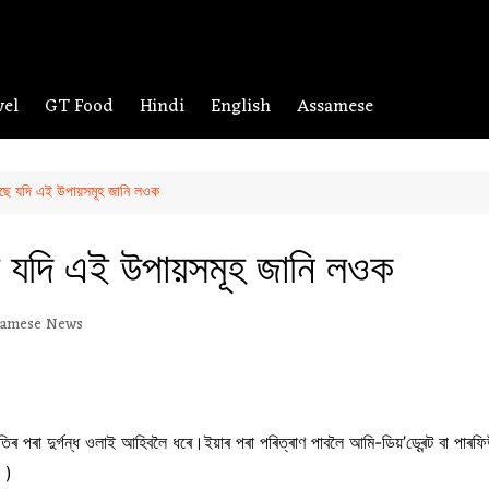
vel
GT Food
Hindi
English
Assamese
ৰিছে যদি এই উপায়সমূহ জানি লওক
ে যদি এই উপায়সমূহ জানি লওক
samese News
িৰ পৰা দুৰ্গন্ধ ওলাই আহিবলৈ ধৰে।ইয়াৰ পৰা পৰিত্ৰাণ পাবলৈ আমি-ডিয়’ড্ৰেন্ট বা পাৰফি
 )