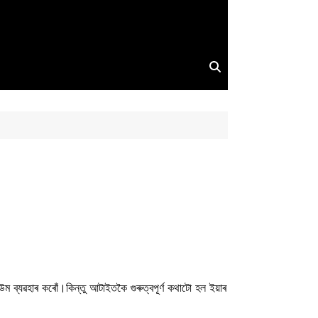
উম ব্যৱহাৰ কৰোঁ।কিন্তু আটাইতকৈ গুৰুত্বপূৰ্ণ কথাটো হল ইয়াৰ