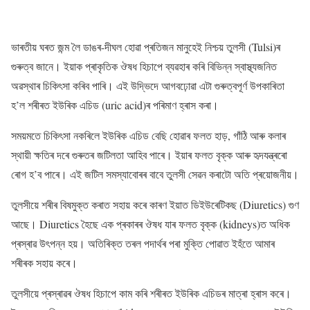
ভাৰতীয় ঘৰত জন্ম লৈ ডাঙৰ-দীঘল হোৱা প্ৰতিজন মানুহেই নিশ্চয় তুলসী (Tulsi)ৰ
গুৰুত্ব জানে। ইয়াক প্ৰাকৃতিক ঔষধ হিচাপে ব্যৱহাৰ কৰি বিভিন্ন স্বাস্থ্যজনিত
অৱস্থাৰ চিকিৎসা কৰিব পাৰি। এই উদ্ভিদে আগবঢ়োৱা এটা গুৰুত্বপূৰ্ণ উপকাৰিতা
হ’ল শৰীৰত ইউৰিক এচিড (uric acid)ৰ পৰিমাণ হ্ৰাস কৰা।
সময়মতে চিকিৎসা নকৰিলে ইউৰিক এচিড বেছি হোৱাৰ ফলত হাড়, গাঁঠি আৰু কলাৰ
স্থায়ী ক্ষতিৰ দৰে গুৰুতৰ জটিলতা আহিব পাৰে। ইয়াৰ ফলত বৃক্ক আৰু হৃদযন্ত্ৰৰো
ৰোগ হ’ব পাৰে। এই জটিল সমস্যাবোৰৰ বাবে তুলসী সেৱন কৰাটো অতি প্ৰয়োজনীয়।
তুলসীয়ে শৰীৰ বিষমুক্ত কৰাত সহায় কৰে কাৰণ ইয়াত ডিইউৰেটিকছ (Diuretics) গুণ
আছে। Diuretics হৈছে এক প্ৰকাৰৰ ঔষধ যাৰ ফলত বৃক্ক (kidneys)ত অধিক
প্ৰস্ৰাৱ উৎপন্ন হয়। অতিৰিক্ত তৰল পদাৰ্থৰ পৰা মুক্তি পোৱাত ইহঁতে আমাৰ
শৰীৰক সহায় কৰে।
তুলসীয়ে প্ৰস্ৰাৱৰ ঔষধ হিচাপে কাম কৰি শৰীৰত ইউৰিক এচিডৰ মাত্ৰা হ্ৰাস কৰে।