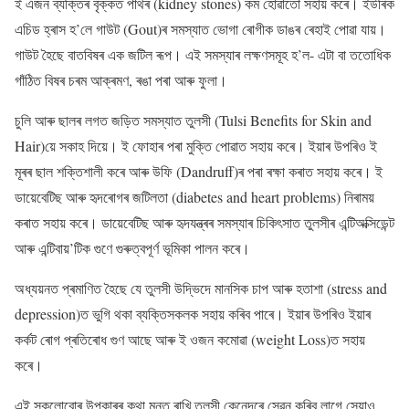
ই এজন ব্যক্তিৰ বৃক্কত পাথৰ (kidney stones) কম হোৱাতো সহায় কৰে। ইউৰিক
এচিড হ্ৰাস হ’লে গাউট (Gout)ৰ সমস্যাত ভোগা ৰোগীক ডাঙৰ ৰেহাই পোৱা যায়।
গাউট হৈছে বাতবিষৰ এক জটিল ৰূপ। এই সমস্যাৰ লক্ষণসমূহ হ’ল- এটা বা ততোধিক
গাঁঠিত বিষৰ চৰম আক্ৰমণ, ৰঙা পৰা আৰু ফুলা।
চুলি আৰু ছালৰ লগত জড়িত সমস্যাত তুলসী (Tulsi Benefits for Skin and
Hair)য়ে সকাহ দিয়ে। ই ফোহাৰ পৰা মুক্তি পোৱাত সহায় কৰে। ইয়াৰ উপৰিও ই
মূৰৰ ছাল শক্তিশালী কৰে আৰু উফি (Dandruff)ৰ পৰা ৰক্ষা কৰাত সহায় কৰে। ই
ডায়েবেটিছ আৰু হৃদৰোগৰ জটিলতা (diabetes and heart problems) নিৰাময়
কৰাত সহায় কৰে। ডায়েবেটিছ আৰু হৃদযন্ত্ৰৰ সমস্যাৰ চিকিৎসাত তুলসীৰ এন্টিঅক্সিডেন্ট
আৰু এন্টিবায়’টিক গুণে গুৰুত্বপূৰ্ণ ভূমিকা পালন কৰে।
অধ্যয়নত প্ৰমাণিত হৈছে যে তুলসী উদ্ভিদে মানসিক চাপ আৰু হতাশা (stress and
depression)ত ভুগি থকা ব্যক্তিসকলক সহায় কৰিব পাৰে। ইয়াৰ উপৰিও ইয়াৰ
কৰ্কট ৰোগ প্ৰতিৰোধ গুণ আছে আৰু ই ওজন কমোৱা (weight Loss)ত সহায়
কৰে।
এই সকলোবোৰ উপকাৰৰ কথা মনত ৰাখি তুলসী কেনেদৰে সেৱন কৰিব লাগে সেয়াও