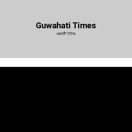
Guwahati Times
গুৱাহাটী টাইমচ