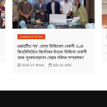
Assamese News
গুৱাহাটীত প্ৰ’ হেল্থ ফিজিকেল থেৰাপী এণ্ড
ৰিহেবিলিটেচন ক্লিনিকৰ উন্নত ফিজিঅ’থেৰাপী
আৰু পুনৰসংস্থাপন সেৱাৰ পৰিসৰ সম্প্ৰসাৰণ
Desk GT News
July 22, 2026