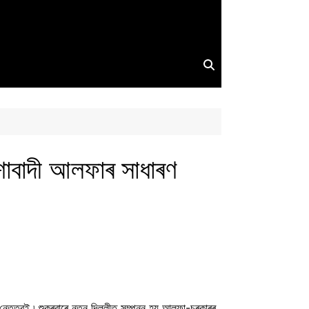
শাবাদী আলফাৰ সাধাৰণ
তৃত্বই ৷ শুকুৰবাৰে নতুন দিল্লীত সম্পন্ন হয় আলফা-চৰকাৰৰ