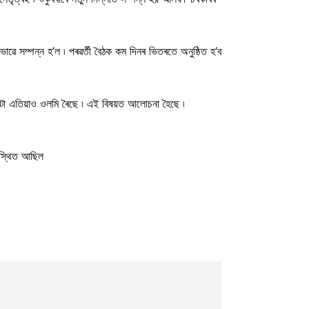
সম্পন্ন হ’ল ৷ পৰৱৰ্তী বৈঠক কম দিনৰ ভিতৰতে অনুষ্ঠিত হ’ব
িষয়টো এতিয়াও ওলমি ৰৈছে ৷ এই বিষয়ত আলোচনা হৈছে ৷
পস্থিত আছিল