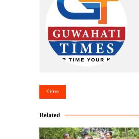
Post
Prev
navigation
Related