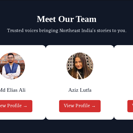
Meet Our Team
Trusted voices bringing Northeast India's stories to you.
Aziz Lutfa
Jenifer
View Profile →
View Profile →