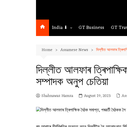
India ⬇
GT Business
GT Tra
Northeast
Home
Assamese News
দিল্লীত আলফাৰ ত্ৰিপাক
Assam
Guwahati
দিল্লীত আলফাৰ ত্ৰিপাক্ষ
সম্পাদক অনুপ চেতিয়া
Shahnawaz Hamza
August 19, 2023
As
বহু আশাৰে দীৰ্ঘবিৰতিৰ অন্তত নতুন দিল্লীলৈ গৈ আলোচনাত ম