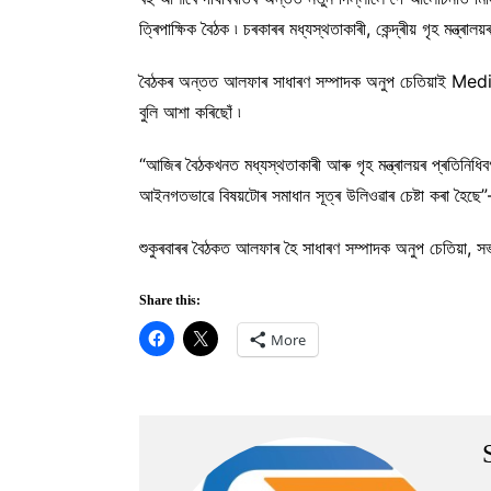
ত্ৰিপাক্ষিক বৈঠক ৷ চৰকাৰৰ মধ্যস্থতাকাৰী, কেন্দ্ৰীয় গৃহ মন্ত্
বৈঠকৰ অন্তত আলফাৰ সাধাৰণ সম্পাদক অনুপ চেতিয়াই Mediaক 
বুলি আশা কৰিছোঁ ৷
“আজিৰ বৈঠকখনত মধ্যস্থতাকাৰী আৰু গৃহ মন্ত্ৰালয়ৰ প্ৰতিনিধ
আইনগতভাৱে বিষয়টোৰ সমাধান সূত্ৰ উলিওৱাৰ চেষ্টা কৰা হৈ
শুকুৰবাৰৰ বৈঠকত আলফাৰ হৈ সাধাৰণ সম্পাদক অনুপ চেতিয়া, সভ
Share this:
More