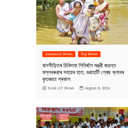
Assamese News
Top News
বানপীড়িতৰ চিকিৎসা শিবিৰলৈ মন্ত্ৰী জয়ন্ত
মল্লবৰুৱাৰ সহায়ৰ হাত; গুৱাহাটী প্ৰেছ ক্লাবৰ
কৃতজ্ঞতা প্ৰকাশ
Desk GT News
August 4, 2026