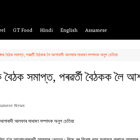
vel
GT Food
Hindi
English
Assamese
্ষিক বৈঠক সমাপ্ত, পৰৱৰ্তী বৈঠকক লৈ আশাবাদী আলফাৰ সাধাৰণ সম্পাদক অনুপ চেতিয়া
িক বৈঠক সমাপ্ত, পৰৱৰ্তী বৈঠকক লৈ আ
samese News
িলিত হ’ল আলোচনাপন্থী আলফাৰ নেতৃত্ব ৷ পিছে বৰ বিশেষ ভাল ফলাফল নাপালে আলফাৰ নে