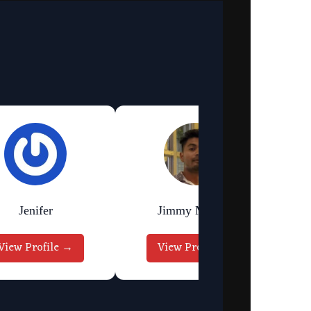
Jimmy Murmu
Pritam Deka
View Profile →
View Profile →