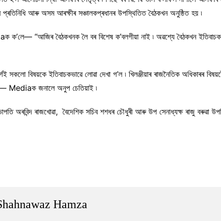
ৰালয়ৰ প্ৰতিনিধি আৰু অসম আৰক্ষীৰ সঞ্চালকপ্ৰধানৰ উপস্থিতিত বৈঠকখন অনুষ্ঠিত হয় ৷
ক’লে— “আজিৰ বৈঠকখনক লৈ বৰ বিশেষ ক’বলগীয়া নাই ৷ অৱশ্যে বৈঠকখন ইতিবাচকভাৱে 
িবৰ্গই সকলো বিষয়কে ইতিবাচকভাৱে লোৱা দেখা গ’ল ৷ খিলঞ্জীয়াৰ ৰাজনৈতিক অধিকাৰৰ ব
ছে”— Mediaক জনালে অনুপ চেতিয়াই ৷
াপতি অৰবিন্দ ৰাজখোৱা, বৈদেশিক সচিব শশধৰ চৌধুৰী আৰু উপ সেনাধ্যক্ষ ৰাজু বৰুৱা উ
Shahnawaz Hamza