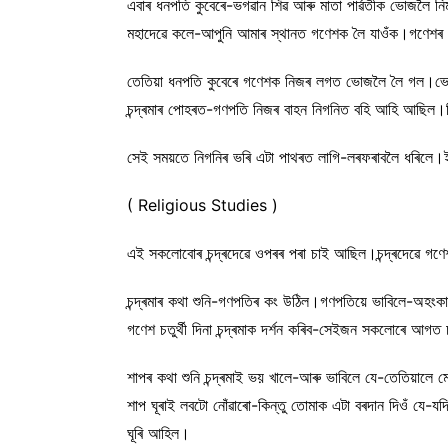
এবাৰ ধনপতি কুবেৰে-ভগৱান শিৱ আৰু মাতা পাৰ্ৱতীক ভোজলৈ নি
মহাদেৱে কলে-আপুনি আমাৰ স্থানত গণেশক লৈ যাওঁক।গণেশৰ 
তেতিয়া ধনপতি কুবেৰে গণেশক নিজৰ লগত ভোজলৈ লৈ গল।ভোজ
চন্দ্ৰমাৰ পোহৰত-গণপতি নিজৰ বাহন নিগনিত বহি আহি আছিল।কি
সেই সময়তে নিগনিৰ ভৰি এটা পাথৰত লাগি-লৰফৰাবলৈ ধৰিলে।ইয়
( Religious Studies )
এই সকলোবোৰ চন্দ্ৰদেৱে ওপৰৰ পৰা চাই আছিল।চন্দ্ৰদেৱে গণেশ
চন্দ্ৰমাৰ কথা শুনি-গণপতিৰ কং উঠিল।গণপতিয়ে ভাবিলে-অহংকা
গণেশ চতুৰ্থী দিনা চন্দ্ৰমাক দৰ্শন কৰিব-সেইজন সকলোৰে আগত চ
শাপৰ কথা শুনি চন্দ্ৰমাই ভয় খালে-আৰু ভাবিলে যে-তেতিয়ালে
শাপ ঘূৰাই লবটো নোঁৱাৰো-কিন্তু তোমাক এটা বৰদান দিওঁ যে-য
ঘূৰি আহিল।