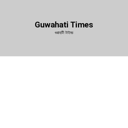
Guwahati Times
গুৱাহাটী টাইমচ