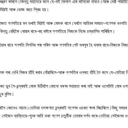
মন্ত্ৰণ কৰিলে।কিন্তু মহাদেৱে কলে যে-মই কৈলাশ এৰি কলৈকো নাযাওঁ।আৰু দেৱী পাৰ্ৱত
মিঠাই আৰু ভোজ বহুত প্ৰিয় হয়।
ত গণপতিয়ে মন ভৰাই মিঠাই আৰু মোদক খালে।ঘৰলৈ আহিবৰ সময়ত-গণেশক ধনপতি কুবেৰ
ন্তু বেছিকৈ খোৱাৰ বাবে-বহু কষ্টৰে গণপতিয়ে নিজকে নিজে চম্ভালিব পাৰিছিল।
াৰ বাবে গণপতি নিগনিৰ পৰা পৰিল আৰু গণপতিৰ পেট ভৰপূৰ হৈ থকাৰ বাবে-নিজকে নিজক
ক পৰা দেখি নিজৰ হাঁহি ৰখাব নোঁৱাৰিলে-আৰু গণপতিৰ ওপৰত হাঁহি লৈ কলে যে-যেতিয়া ন
ৰত ডুব গৈ-চন্দ্ৰমাই মোক উঠিবলৈ কোনো ধৰণৰ সহায়তা কৰা নাই আৰু ওলোটাই মোৰ ওপৰত 
ুৰ বুলিব।
 মোলৈ কোনেও নাচাব।তেতিয়া তৎক্ষণাত চন্দ্ৰমাই গণেশৰ ওচৰত ক্ষমা বিছাৰিলে।কিছু সম
দি সেইজন ব্যক্তিয়ে-পুনৰ আহি থকা গণেশ চতুৰ্থীক তোমাৰ দৰ্শন কৰে-তেতিয়া সেইজনৰ ওপ