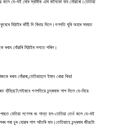
ীয়ে কলে যে-মই মোৰ স্বামীক এৰি কলৈকো যাব নোঁৱাৰো।তেতিয়া
ে মিঠাইৰ কাঁহী দি বিদায় দিলে।গণপতি ঘূৰি অহাৰ সময়ত
ে ৰখাব নোঁৱাৰি মিঠাইৰ লগতে পৰিল।
িজকে ৰখাব নোঁৱাৰা,তেতিয়াহলে ইমান খোৱা কিয়!
হাঁহিছে?সেইবাবে গণপতিয়ে চন্দ্ৰমাক শাপ দিলে যে-যিয়ে
য়ৰ পাছত যেতিয়া গণেশৰ খং শান্ত হল-তেতিয়া তেওঁ কলে যে-মই
ৰৰ পৰা চুৰ হোৱাৰ শাপ আঁতৰি যাব।তেতিয়াহে চন্দ্ৰমাৰ জীয়টো