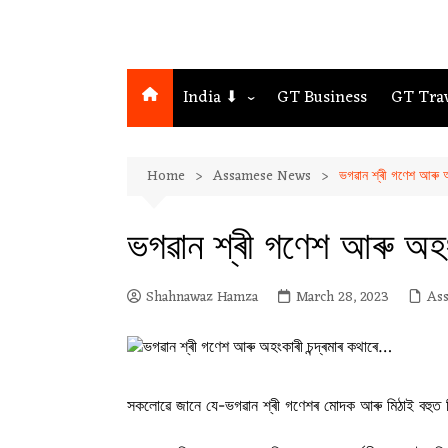
India ⬇
GT Business
GT Tra
Northeast
Home
Assamese News
ভগৱান শ্ৰী গণেশ আৰু অ
Assam
Guwahati
ভগৱান শ্ৰী গণেশ আৰু অহং
Shahnawaz Hamza
March 28, 2023
As
সকলোৱে জানে যে-ভগৱান শ্ৰী গণেশৰ মোদক আৰু মিঠাই বহুত