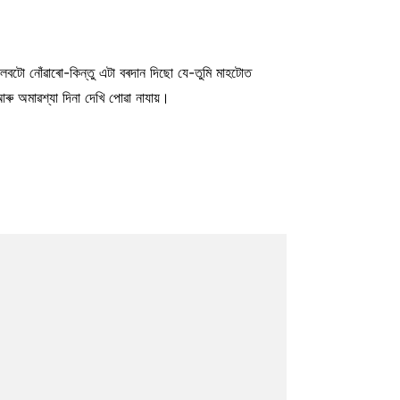
 লবটো নোঁৱাৰো-কিন্তু এটা বৰদান দিছো যে-তুমি মাহটোত
 আৰু অমাৱশ্যা দিনা দেখি পোৱা নাযায়।