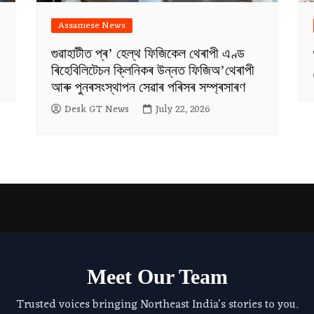
Assamese News
গুৱাহাটীত প্ৰ’ হেল্থ ফিজিকেল থেৰাপী এণ্ড
ৰিহেবিলিটেচন ক্লিনিকৰ উন্নত ফিজিঅ’থেৰাপী
আৰু পুনৰসংস্থাপন সেৱাৰ পৰিসৰ সম্প্ৰসাৰণ
Desk GT News
July 22, 2026
Meet Our Team
Trusted voices bringing Northeast India's stories to you.