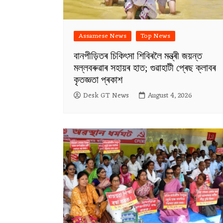
Assamese News
Top News
বানপীড়িতৰ চিকিৎসা শিবিৰলৈ মন্ত্ৰী জয়ন্ত
মল্লবৰুৱাৰ সহায়ৰ হাত; গুৱাহাটী প্ৰেছ ক্লাবৰ
কৃতজ্ঞতা প্ৰকাশ
Desk GT News
August 4, 2026