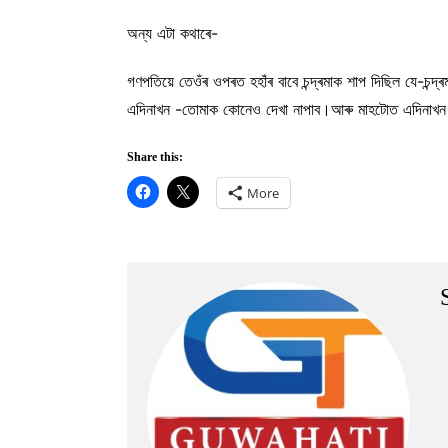
অন্য এটা কথাৰে-
গণপতিয়ে তেওঁৰ ওপৰত হহাঁৰ বাবে চন্দ্ৰমাক শাপ দিছিল যে-চন্
এদিনাখন -তোমাক কোনেও দেখা নাপাব।আৰু মাহটোত এদিনাখন আকাশত-
Share this:
More