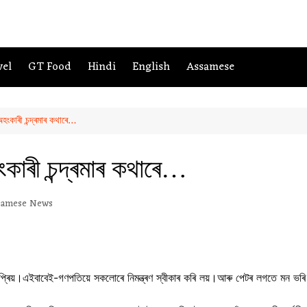
vel
GT Food
Hindi
English
Assamese
হংকাৰী চন্দ্ৰমাৰ কথাৰে…
কাৰী চন্দ্ৰমাৰ কথাৰে…
samese News
 প্ৰিয়।এইবাবেই-গণপতিয়ে সকলোৰে নিমন্ত্ৰণ স্বীকাৰ কৰি লয়।আৰু পেটৰ লগতে মন 