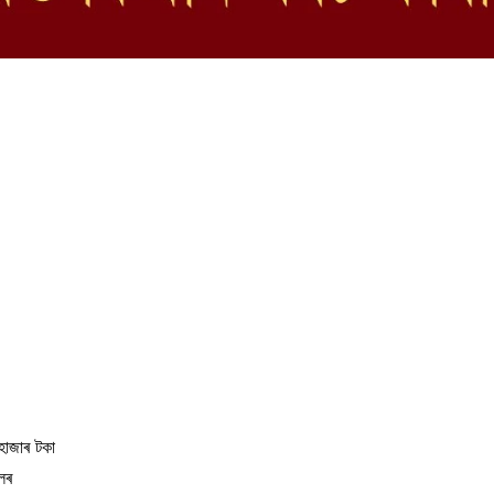
০হাজাৰ টকা
লৰ