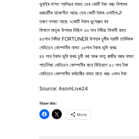
ডুবাইৰ ম’লত শ্বপিঙৰ নামত ডেৰ কোটি টকা খৰচ বিশালৰ
গুৱাহাটীৰ নাৰেংগীত আছে ডেৰ কোটি টকাৰ এপাৰ্টমেণ্ট
তৰুণ নগৰত আছে ৭কোটি টকাৰ ডুপ্লেক্স ঘৰ
বিশালে মাতৃক উপহাৰ দিছিল ৩৩ লাখ টকীয়া বিলাসী বাহন
৪৫লাখ টকীয়া FORTUNER উপহাৰ চুমীৰ স্বামী তাৰ্কিকক
মেডিচেন কোম্পানীৰ নামত ২৫লাখ টকাৰ ভূমি ক্ৰয়
৪৪ লাখ টকাৰ ভূমি ক্ৰয় চুমী বৰা আৰু ভাতৃ ৰাজীৱ বৰাৰ নামত
পাৰ্চেলিয়া মেডিচেন কোম্পানীৰ বাবে বিনিয়োগ ৫০ লাখ টকা
মেডিচেন কোম্পানীৰ কৰ্মচাৰীৰ নামত মাহে খৰচ ৩লাখ টকা
Source: AsomLive24
Share this:
More