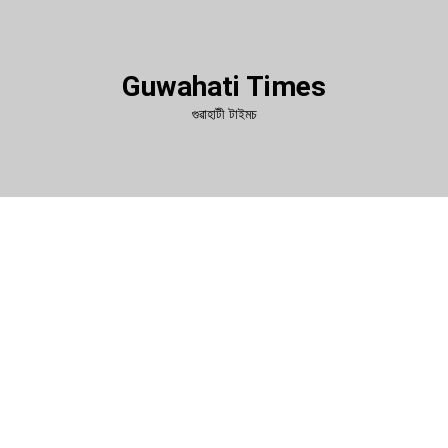
Guwahati Times
গুৱাহাটী টাইমচ