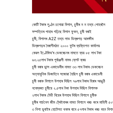
কোটি টকাৰ লুণ্ঠন চলোৱা বিশাল, চুমীৰ ন ন তথ্য পোহৰলৈ
সম্পত্তিৰ পাহাৰ গঢ়িছে বিশাল ফুকন, চুমী বৰাই
চুমী, বিশালৰ A2Z তথ্য লাভ ডিব্ৰুগড় আৰক্ষীৰ
ডিব্ৰুগড়ৰ বৈৰাগীমঠত ২০০০ ফুটৰ ব্যক্তিগত কাৰ্যালয়
কেৱল ইণ্টেৰিঅ’ৰ ডেকৰেচনৰ নামতে ব্যয় ৮৫ লাখ টকা
৬৩.২৫লাখ টকাৰ পূৰ্বাঞ্জলী নামৰ ফ্লেট ক্ৰয়
চুমী বৰাৰ ডান্স একাডেমীৰ নামত ৩৩ লাখ টকাৰ ডেকৰেচন
অত্যাধুনিক ডিজাইনে সজোৱা হৈছিল চুমী বৰাৰ একাডেমী
চুমী বৰাক বিশালে উপহাৰ দিছিল ৭৬লাখ টকাৰ হিৰাৰ আঙুঠি
নবেম্বৰত চুমীয়ে ২.৫লাখ টকা উপহাৰ দিছিল বিশালক
২লাখ টকাৰ টেডী বিয়েৰ উপহাৰ দিছিল বিশালে চুমীক
চুমীৰ পাৰ্চনেল জীম ট্ৰেইনাৰৰ নামত বিশালে খৰচ কৰে মাহিলী ৫
৩ নিশা ডুবাইৰ হোটেলত থকাৰ বাবে ৫৭লাখ টকাৰ খৰচ বহন বিশা