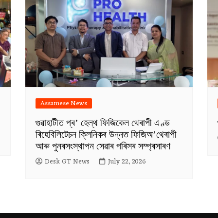
Assamese News
গুৱাহাটীত প্ৰ’ হেল্থ ফিজিকেল থেৰাপী এণ্ড
ৰিহেবিলিটেচন ক্লিনিকৰ উন্নত ফিজিঅ’থেৰাপী
আৰু পুনৰসংস্থাপন সেৱাৰ পৰিসৰ সম্প্ৰসাৰণ
Desk GT News
July 22, 2026