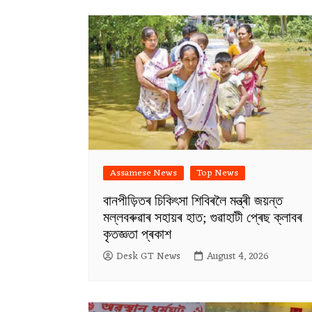
Assamese News
Top News
বানপীড়িতৰ চিকিৎসা শিবিৰলৈ মন্ত্ৰী জয়ন্ত
মল্লবৰুৱাৰ সহায়ৰ হাত; গুৱাহাটী প্ৰেছ ক্লাবৰ
কৃতজ্ঞতা প্ৰকাশ
Desk GT News
August 4, 2026