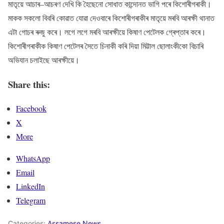
মাতৃয়ে আচাৰ–আচৰণ দেখি কি হৈছেনো সোধাত কান্দোনত ভাগি পৰে কিশোৰীগৰাকী।
মাকক সকলো বিবৰি কোৱাত যোৱা দেওবাৰে কিশোৰীগৰাকীৰ মাতৃয়ে মৰবি আৰক্ষী থানাত
এটা গোচৰ ৰুজু কৰে। লগে লগে মৰবি আৰক্ষীয়ে কিষাণ পেটেলক গ্ৰেপ্তাৰ কৰে।
কিশোৰীগৰাকীক কিষাণ পেটেলৰ সৈতে চিনাকী কৰি দিয়া মিট্টাল ছোলাংকীকো বিচাৰি
অভিযান চলাইছে আৰক্ষীয়ে।
Share this:
Facebook
X
More
WhatsApp
Email
LinkedIn
Telegram
Categories:
Assamese News