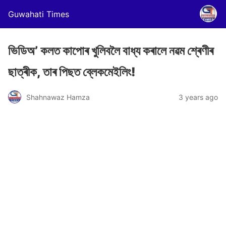
Guwahati Times
ভিডিঅ’ কলত কাপোৰ খুলিবলৈ বাধ্য কৰালে নৱম শ্ৰেণীৰ
ছাত্ৰীক, তাৰ পিছত ব্লেকমেইলিং!
Shahnawaz Hamza
3 years ago