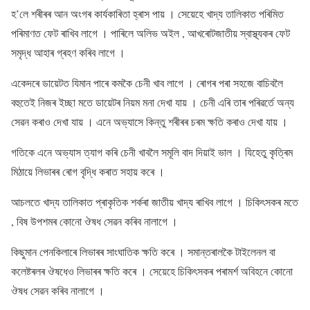
হ’লে শৰীৰৰ আন অংগৰ কাৰ্যকাৰিতা হ্ৰাস পায় । সেয়েহে খাদ্য তালিকাত পৰিমিত
পৰিমাণত ফেট ৰাখিব লাগে । পাৰিলে অলিভ অইল , আখৰোটজাতীয় স্বাস্থ্যকৰ ফেট
সমৃদ্ধ আহাৰ গ্ৰহণ কৰিব লাগে ।
একেদৰে ডায়েটত যিমান পাৰে কমকৈ চেনী খাব লাগে । ৰোগৰ পৰা সহজে বাচিবলৈ
বহুতেই নিজৰ ইচ্ছা মতে ডায়েটৰ নিয়ম মনা দেখা যায় । চেনী এৰি তাৰ পৰিৱৰ্তে অন্য
সেৱন কৰাও দেখা যায় । এনে অভ্যাসে কিন্তু শৰীৰৰ চৰম ক্ষতি কৰাও দেখা যায় ।
গতিকে এনে অভ্যাস ত্যাগ কৰি চেনী খাবলৈ সমূলি বাদ দিয়াই ভাল । যিহেতু কৃত্ৰিম
মিঠায়ে লিভাৰৰ ৰোগ বৃদ্ধি কৰাত সহায় কৰে ।
আচলতে খাদ্য তালিকাত প্ৰাকৃতিক শৰ্কৰা জাতীয় খাদ্য ৰাখিব লাগে । চিকিৎসকৰ মতে
, বিষ উপশমৰ কোনো ঔষধ সেৱন কৰিব নালাগে ।
কিছুমান পেনকিলাৰে লিভাৰৰ সাংঘাতিক ক্ষতি কৰে । সমান্তৰালকৈ টাইলেনল বা
কলেষ্টৰলৰ ঔষধেও লিভাৰৰ ক্ষতি কৰে । সেয়েহে চিকিৎসকৰ পৰামৰ্শ অবিহনে কোনো
ঔষধ সেৱন কৰিব নালাগে ।