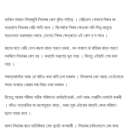
বৰ্তমান সময়ত বিশ্বজুৰি লিভাৰৰ ৰোগ বৃদ্ধি পাইছে । বেছিভাগ লোকৰে নিজৰ বদ
অভ্যাসে লিভাৰৰ বেছি ক্ষতি কৰে । বিশেষকৈ শিশুৰ ক্ষেত্ৰত যদি পিতৃ-মাতৃয়ে
সচেতনতা অৱলম্বন নকৰে ,তেন্তে শিশুৰ ক্ষেত্ৰতো এই ৰোগ হ’ব পাৰে ।
বহুতৰ মতে বেছি তেল-মছলা খাদ্য গ্ৰহণ নকৰা , মদ নাখালে বা বাহিৰৰ খাদ্য গ্ৰহণ
নকৰিলে লিভাৰৰ ৰোগ হয় । কথাটো অৱশ্যে ভুল নহয় । কিন্তু এইয়াই শেষ কথা
নহয় ।
সমান্তৰালকৈ আৰু কে’বাটাও কথা মানি চলা দৰকাৰ । যিসকলৰ মেদ আছে তেওঁলোকে
সদায় অখাদ্য খোৱাৰ পৰা বিৰত থকা দৰকাৰ ।
যিহেতু আমাৰ শৰীৰত সঠিক পৰিমাণত কাৰ্বহাইড্ৰেট, ফেট আৰু প্ৰোটিন থকাটো জৰুৰী
। যদিও অত্যাধিক মা-মচলাযুক্ত খাদ্য , ভজা-পুৰা এইবোৰ খাদ্যই মেদৰ পৰিমাণ
বঢ়াত সহায় কৰে ।
কাৰণ লিভাৰৰ বাবে অতিৰিক্ত মেদ খুবেই অপকাৰী । লিভাৰৰ চাৰিওফালে মেদ জমা