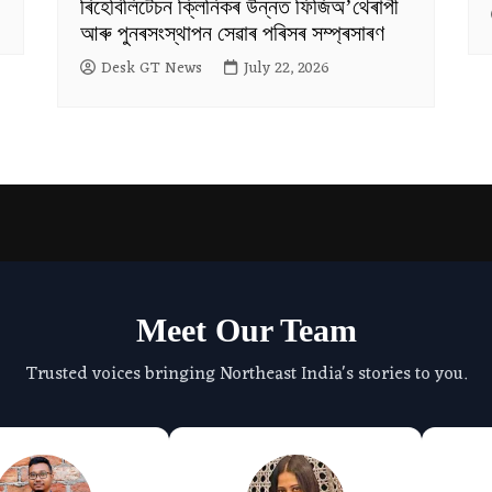
ৰিহেবিলিটেচন ক্লিনিকৰ উন্নত ফিজিঅ’থেৰাপী
আৰু পুনৰসংস্থাপন সেৱাৰ পৰিসৰ সম্প্ৰসাৰণ
Desk GT News
July 22, 2026
Meet Our Team
Trusted voices bringing Northeast India's stories to you.