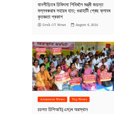
বানপীড়িতৰ চিকিৎসা শিবিৰলৈ মন্ত্ৰী জয়ন্ত
মল্লবৰুৱাৰ সহায়ৰ হাত; গুৱাহাটী প্ৰেছ ক্লাবৰ
কৃতজ্ঞতা প্ৰকাশ
Desk GT News
August 4, 2026
Assamese News
Top News
চচলত চিপিআই(এম)ৰ অৱস্থান