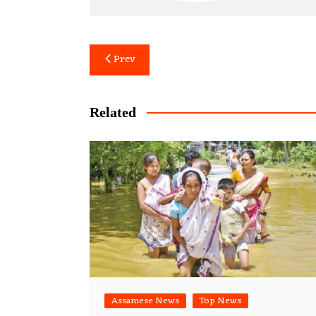
Post
Prev
navigation
Related
Assamese News
Top News