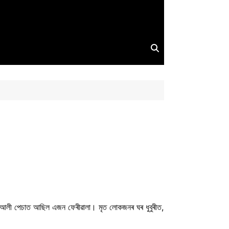
ন্দ আলী পেচাত আছিল এজন ফেৰীৱালা। মৃত লোকজনৰ ঘৰ ধুবুৰীত,