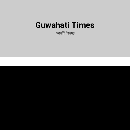
Guwahati Times
গুৱাহাটী টাইমচ