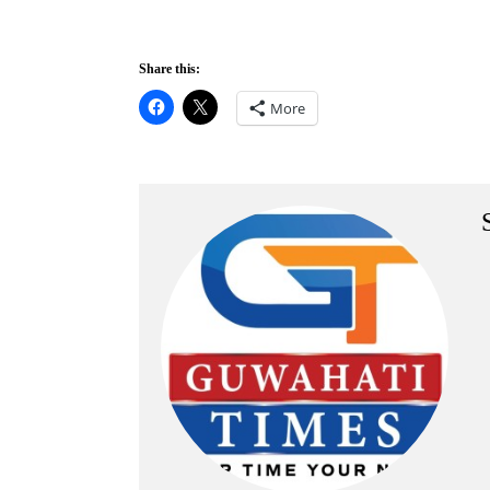
Share this:
More