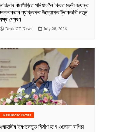
নাজিৰাৰ বানপীড়িত পৰিয়াললৈ বিত্ত মন্ত্ৰী জয়ন্ত
মল্লবৰুৱাৰ ব্যক্তিগত উদ্যোগত ট্ৰাকভৰ্তি নতুন
বস্ত্ৰ প্ৰেৰণ
Desk GT News
July 28, 2026
Assamese News
গুৱাহাটীৰ উৰণসেতুত নিৰ্মাণ হ’ব ওলোমা বাগিচা