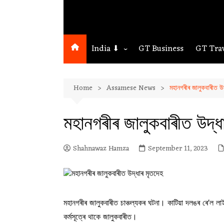
India ⬇
GT Business
GT Tra
Northeast
Home
Assamese News
মহানগৰীৰ জালুকবাৰীত উদ
Assam
Guwahati
মহানগৰীৰ জালুকবাৰীত উদ্ধ
Shahnawaz Hamza
September 11, 2023
মহানগৰীৰ জালুকবাৰীত চাঞ্চল্যকৰ ঘটনা। কাটিয়া দলঙৰ ৰে’ল
কৰ্মসূত্ৰে থাকে জালুকবাৰীত।