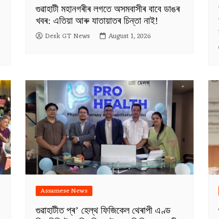
গুৱাহাটী মহানগৰীৰ লগতে অসমবাসীৰ বাবে ডাঙৰ
খবৰ: এতিয়া আৰু যাতায়াতৰ চিন্তা নাই!
Desk GT News
August 1, 2026
Assamese News
গুৱাহাটীত প্ৰ’ হেল্থ ফিজিকেল থেৰাপী এণ্ড