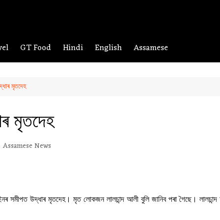
vel
GT Food
Hindi
English
Assamese
্ধাৰ মৃতদেহ
াৰ মৃতদেহ
Assamese News
 লাইনৰ সমীপত উদ্ধাৰ মৃতদেহ। মৃত লোকজন লালচান্দ আলী বুলি জানিব পৰা গৈছে। লালচা