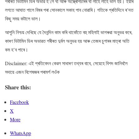
শৰীৰত ভিটামিন ডিৰ অভাৱ হ’লে ঘা আৰু অস্ত্ৰোপচাৰৰ ঘা লাহে লাহে ভাল হয়। ইয়াৰ
লগতে আঘাত পালে বিষৰ পৰা সোনকালে সকাহ পাব নোৱাৰি। গতিকে প্ৰতিদিনে ৰ’দত
কিছু সময় কটালে ভাল।
আপুনি নিশ্চয় দেখিছে যে দৈনন্দিন কাম কৰি থাকোঁতে বহু মহিলাই ভাগৰুৱা অনুভৱ কৰে,
কাৰণ ভিটামিন ডিৰ অভাৱত শৰীৰত দুৰ্বল অনুভৱ হয় আৰু তেজৰ চুগাৰৰ মাত্ৰা অতি
কম হ’ব পাৰে।
Disclaimer: এই প্ৰতিবেদন কেৱল সাধাৰণ তথ্যৰ বাবে, সেয়েহে বিশদ জানিবলৈ
সদায়ে এজন বিশেষজ্ঞৰ পৰামৰ্শ লওঁক
Share this:
Facebook
X
More
WhatsApp