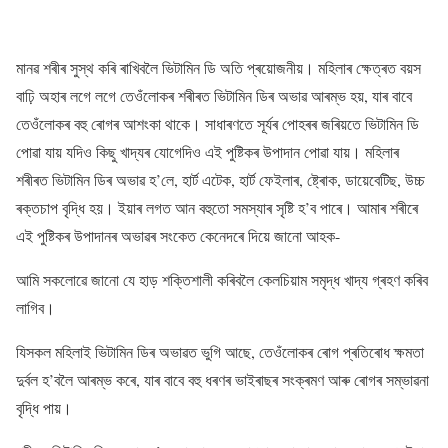
মানৱ শৰীৰ সুস্থ কৰি ৰাখিবলৈ ভিটামিন ডি অতি প্ৰয়োজনীয়। মহিলাৰ ক্ষেত্ৰত বয়স
বাঢ়ি অহাৰ লগে লগে তেওঁলোকৰ শৰীৰত ভিটামিন ডিৰ অভাৱ আৰম্ভ হয়, যাৰ বাবে
তেওঁলোকৰ বহু ৰোগৰ আশংকা থাকে। সাধাৰণতে সূৰ্যৰ পোহৰৰ জৰিয়তে ভিটামিন ডি
পোৱা যায় যদিও কিছু খাদ্যৰ যোগেদিও এই পুষ্টিকৰ উপাদান পোৱা যায়। মহিলাৰ
শৰীৰত ভিটামিন ডিৰ অভাৱ হ’লে, হাৰ্ট এটেক, হাৰ্ট ফেইলাৰ, ষ্ট্ৰোক, ডায়েবেটিছ, উচ্চ
ৰক্তচাপ বৃদ্ধি হয়। ইয়াৰ লগত আন বহুতো সমস্যাৰ সৃষ্টি হ’ব পাৰে। আমাৰ শৰীৰে
এই পুষ্টিকৰ উপাদানৰ অভাৱৰ সংকেত কেনেদৰে দিয়ে জানো আহক-
আমি সকলোৱে জানো যে হাড় শক্তিশালী কৰিবলৈ কেলচিয়াম সমৃদ্ধ খাদ্য গ্ৰহণ কৰিব
লাগিব।
যিসকল মহিলাই ভিটামিন ডিৰ অভাৱত ভুগি আছে, তেওঁলোকৰ ৰোগ প্ৰতিৰোধ ক্ষমতা
দুৰ্বল হ’বলৈ আৰম্ভ কৰে, যাৰ বাবে বহু ধৰণৰ ভাইৰাছৰ সংক্ৰমণ আৰু ৰোগৰ সম্ভাৱনা
বৃদ্ধি পায়।