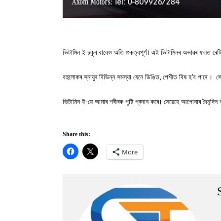
ভিটামিন ই চকুৰ বাবেও অতি গুৰুত্বপূৰ্ণ। এই ভিটামিনৰ অভাৱৰ ফলত ৰেটিনা
বহুলোকৰ স্নায়ুৰ বিভিন্ন সমস্যা যেনে ডিঙিত, পেশীত বিষ হ’ব পাৰে ।
ভিটামিন ই-য়ে আমাৰ শৰীৰক পুষ্টি প্ৰদান কৰে। সেয়েহে আপোনাৰ দৈনন্দি
Share this:
More