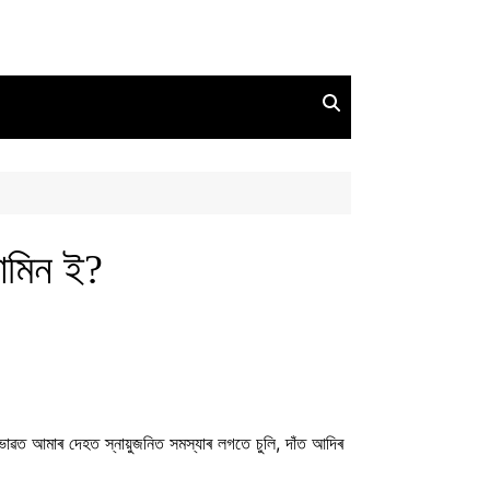
ামিন ই?
াৱত আমাৰ দেহত স্নায়ুজনিত সমস্যাৰ লগতে চুলি, দাঁত আদিৰ