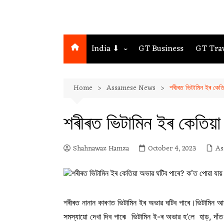
India ⬇
GT Business
GT Tra
Northeast
Home
Assamese News
শৰীৰত ভিটামিন ইৰ কেত
Assam
Guwahati
শৰীৰত ভিটামিন ইৰ কেতিয়া
Shahnawaz Hamza
October 4, 2023
As
শৰীৰত নানান কাৰণত ভিটামিন ইৰ অভাৱ ঘটিব পাৰে।ভিটামিন আ
সমস্যায়ো দেখা দিব পাৰে৷ ভিটামিন ই-ৰ অভাৱ হ’লে হাড়, দাঁত ভঙ