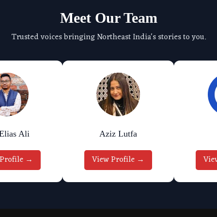
Meet Our Team
Trusted voices bringing Northeast India's stories to you.
lias Ali
Aziz Lutfa
Profile →
View Profile →
Vie