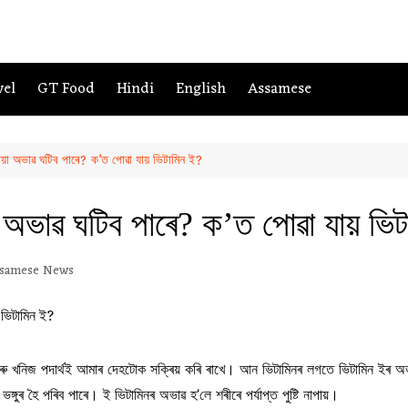
vel
GT Food
Hindi
English
Assamese
িয়া অভাৱ ঘটিব পাৰে? ক’ত পোৱা যায় ভিটামিন ই?
 অভাৱ ঘটিব পাৰে? ক’ত পোৱা যায় ভিট
samese News
ৰু খনিজ পদাৰ্থই আমাৰ দেহটোক সক্ৰিয় কৰি ৰাখে। আন ভিটামিনৰ লগতে ভিটামিন ইৰ অভ
্গুৰ হৈ পৰিব পাৰে। ই ভিটামিনৰ অভাৱ হ’লে শৰীৰে পৰ্যাপ্ত পুষ্টি নাপায়।