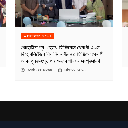
Assamese News
গুৱাহাটীত প্ৰ’ হেল্থ ফিজিকেল থেৰাপী এণ্ড
ৰিহেবিলিটেচন ক্লিনিকৰ উন্নত ফিজিঅ’থেৰাপী
আৰু পুনৰসংস্থাপন সেৱাৰ পৰিসৰ সম্প্ৰসাৰণ
Desk GT News
July 22, 2026