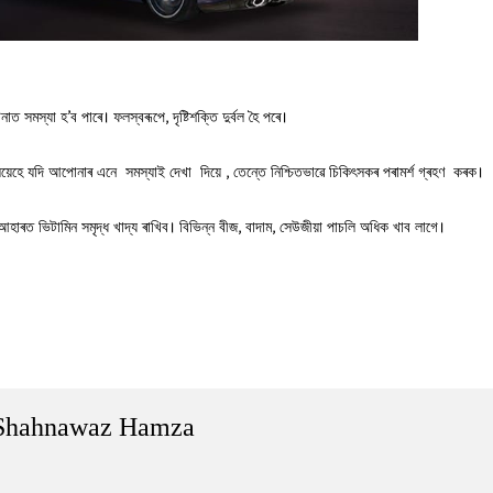
ত সমস্যা হ’ব পাৰে। ফলস্বৰূপে, দৃষ্টিশক্তি দুৰ্বল হৈ পৰে।
 সেয়েহে যদি আপোনাৰ এনে সমস্যাই দেখা দিয়ে , তেন্তে নিশ্চিতভাৱে চিকিৎসকৰ পৰামৰ্শ গ্ৰহণ কৰক।
ন আহাৰত ভিটামিন সমৃদ্ধ খাদ্য ৰাখিব। বিভিন্ন বীজ, বাদাম, সেউজীয়া পাচলি অধিক খাব লাগে।
Shahnawaz Hamza