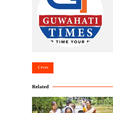
Post
Prev
navigation
Related