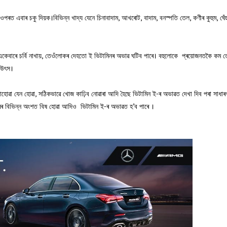
ওপৰত এবাৰ চকু দিয়ক।বিভিন্ন খাদ্য যেনে চিনাবাদাম, আখৰোট, বাদাম, বনস্পতি তেল, কণীৰ কুহুম, ঘেঁহ
ে একেবাৰে চৰ্বি নাখায়, তেওঁলোকৰ দেহতো ই ভিটামিনৰ অভাৱ ঘটিব পাৰে। বহুলোকে প্ৰয়োজনতকৈ কম 
ঠ উৎস।
হোৱা যেন হোৱা, সঠিকভাৱে খোজ কাঢ়িব নোৱাৰা আদি হৈছে ভিটামিন ই-ৰ অভাৱত দেখা দিব পৰা সাধাৰ
শৰীৰৰ বিভিন্ন অংশত বিষ হোৱা আদিও ভিটামিন ই-ৰ অভাৱত হ’ব পাৰে ।