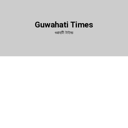
Guwahati Times
গুৱাহাটী টাইমচ