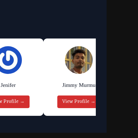
Jenifer
Jimmy Murmu
w Profile →
View Profile →
Vi