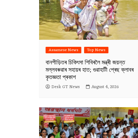
Assamese News
Top News
বানপীড়িতৰ চিকিৎসা শিবিৰলৈ মন্ত্ৰী জয়ন্ত
মল্লবৰুৱাৰ সহায়ৰ হাত; গুৱাহাটী প্ৰেছ ক্লাবৰ
কৃতজ্ঞতা প্ৰকাশ
Desk GT News
August 4, 2026