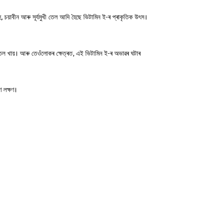
ু, চয়াবীন আৰু সূৰ্যমুখী তেল আদি হৈছে ভিটামিন ই-ৰ প্ৰাকৃতিক উৎস।
তেল খায়। আৰু তেওঁলোকৰ ক্ষেত্ৰত, এই ভিটামিন ই-ৰ অভাৱৰ ঘটাৰ
ণ লক্ষণ।