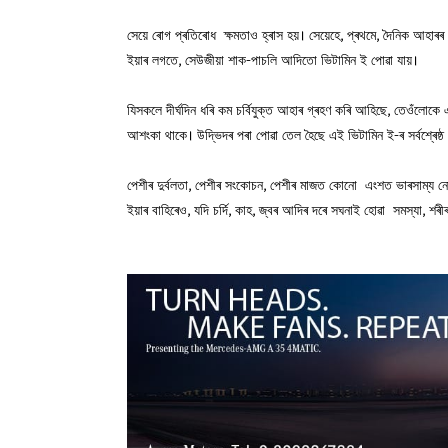
সেয়ে ৰোগ প্ৰতিৰোধ ক্ষমতাও হ্ৰাস হয়। সেয়েহে, প্ৰথমে, দৈনিক আহাৰৰ 
ইয়াৰ লগতে, সেউজীয়া শাক-পাচলি আদিতো ভিটামিন ই পোৱা যায়।
যিসকলে দীৰ্ঘদিন ধৰি কম চৰ্বিযুক্ত আহাৰ গ্ৰহণ কৰি আহিছে, তেওঁলোক
আশংকা থাকে। উদ্ভিদৰ পৰা পোৱা তেল হৈছে এই ভিটামিন ই-ৰ সৰ্বশ্ৰেষ্
পেশীৰ দুৰ্বলতা, পেশীৰ সংকোচন, পেশীৰ মাজত কোনো এংশত ভাৰসাম্য নো
ইয়াৰ বাহিৰেও, যদি চৰ্দি, কাহ, জ্বৰ আদিৰ দৰে সঘনাই হোৱা সমস্যা, 