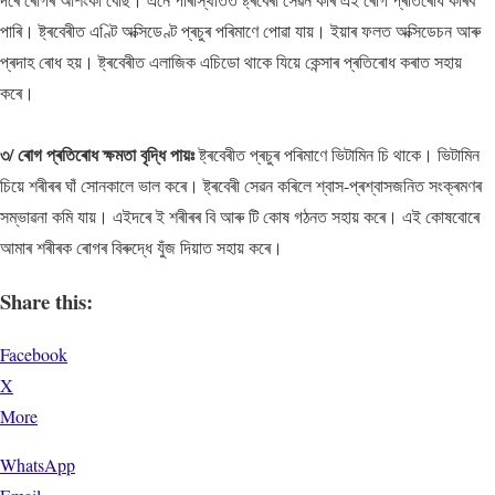
পাৰি। ষ্ট্ৰবেৰীত এণ্টি অক্সিডেণ্ট প্ৰচুৰ পৰিমাণে পোৱা যায়। ইয়াৰ ফলত অক্সিডেচন আৰু
প্ৰদাহ ৰোধ হয়। ষ্ট্ৰবেৰীত এলাজিক এচিডো থাকে যিয়ে কেন্সাৰ প্ৰতিৰোধ কৰাত সহায়
কৰে।
৩/ ৰোগ প্ৰতিৰোধ ক্ষমতা বৃদ্ধি পায়ঃ
ষ্ট্ৰবেৰীত প্ৰচুৰ পৰিমাণে ভিটামিন চি থাকে। ভিটামিন
চিয়ে শৰীৰৰ ঘাঁ সোনকালে ভাল কৰে। ষ্ট্ৰবেৰী সেৱন কৰিলে শ্বাস-প্ৰশ্বাসজনিত সংক্ৰমণৰ
সম্ভাৱনা কমি যায়। এইদৰে ই শৰীৰৰ বি আৰু টি কোষ গঠনত সহায় কৰে। এই কোষবোৰে
আমাৰ শৰীৰক ৰোগৰ বিৰুদ্ধে যুঁজ দিয়াত সহায় কৰে।
Share this:
Facebook
X
More
WhatsApp