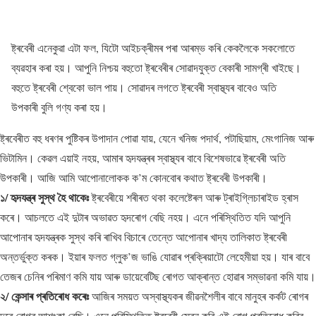
ষ্ট্ৰবেৰী এনেকুৱা এটা ফল, যিটো আইচক্ৰীমৰ পৰা আৰম্ভ কৰি কেকলৈকে সকলোতে
ব্যৱহাৰ কৰা হয়। আপুনি নিশ্চয় বহুতো ষ্ট্ৰবেৰীৰ সোৱাদযুক্ত বেকাৰী সামগ্ৰী খাইছে।
বহুতে ষ্ট্ৰবেৰী শ্বেকো ভাল পায়। সোৱাদৰ লগতে ষ্ট্ৰবেৰী স্বাস্থ্যৰ বাবেও অতি
উপকাৰী বুলি গণ্য কৰা হয়।
ষ্ট্ৰবেৰীত বহু ধৰণৰ পুষ্টিকৰ উপাদান পোৱা যায়, যেনে খনিজ পদাৰ্থ, পটাছিয়াম, মেংগানিজ আৰু
ভিটামিন। কেৱল এয়াই নহয়, আমাৰ হৃদযন্ত্ৰৰ স্বাস্থ্যৰ বাবে বিশেষভাৱে ষ্ট্ৰবেৰী অতি
উপকাৰী। আজি আমি আপোনালোকক ক’ম কোনবোৰ কথাত ষ্ট্ৰবেৰী উপকাৰী।
১/ হৃদযন্ত্ৰ সুস্থ হৈ থাকেঃ
ষ্ট্ৰবেৰীয়ে শৰীৰত থকা কলেষ্টেৰল আৰু ট্ৰাইগ্লিচাৰাইড হ্ৰাস
কৰে। আচলতে এই দুটাৰ অভাৱত হৃদৰোগ বেছি নহয়। এনে পৰিস্থিতিত যদি আপুনি
আপোনাৰ হৃদযন্ত্ৰক সুস্থ কৰি ৰাখিব বিচাৰে তেন্তে আপোনাৰ খাদ্য তালিকাত ষ্ট্ৰবেৰী
অন্তৰ্ভুক্ত কৰক। ইয়াৰ ফলত গ্লুক’জ ভাঙি যোৱাৰ প্ৰক্ৰিয়াটো লেহেমীয়া হয়। যাৰ বাবে
তেজৰ চেনিৰ পৰিমাণ কমি যায় আৰু ডায়েবেটিছ ৰোগত আক্ৰান্ত হোৱাৰ সম্ভাৱনা কমি যায়।
২/ কেন্সাৰ প্ৰতিৰোধ কৰেঃ
আজিৰ সময়ত অস্বাস্থ্যকৰ জীৱনশৈলীৰ বাবে মানুহৰ কৰ্কট ৰোগৰ
দৰে ৰোগৰ আশংকা বেছি। এনে পৰিস্থিতিত ষ্ট্ৰবেৰী সেৱন কৰি এই ৰোগ প্ৰতিৰোধ কৰিব