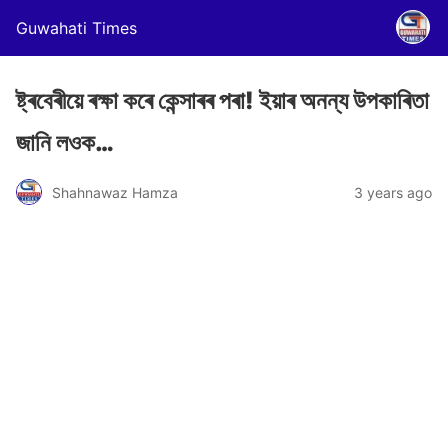
Guwahati Times
ষ্ট্ৰবেৰীয়ে ৰক্ষা কৰে কেন্সাৰৰ পৰা! ইয়াৰ অনন্য উপকাৰিতা
জানি লওক…
Shahnawaz Hamza
3 years ago