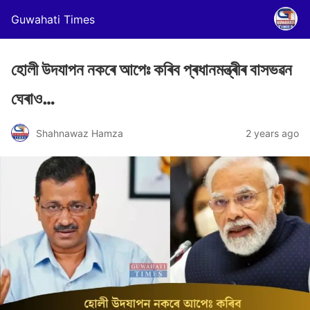
Guwahati Times
হোলী উদযাপন নকৰে আপেঃ কৰিব প্ৰধানমন্ত্ৰীৰ বাসভৱন
ঘেৰাও…
Shahnawaz Hamza
2 years ago