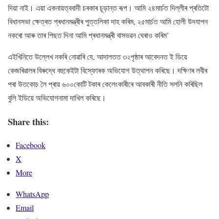
দিয়া নাই। এয়া একনায়ত্ববাদী চৰকাৰ চূড়ান্ত ৰূপ। আমি ২৪মাৰ্চত দিল্লীৰ প্ৰতিটো
বিধানসভা ক্ষেত্ৰত প্ৰধানমন্ত্ৰীৰ পুত্তলিকা দাহ কৰিম, ২৫মাৰ্চত আমি হোলী উদযাপন
নকৰো আৰু তাৰ পিছত দিনা আমি প্ৰধানমন্ত্ৰী বাসভৱন ঘেৰাও কৰিম’
এইখিনিতে উল্লেখ নকৰি নোৱাৰি যে, আদালতত ৩২পৃষ্ঠাৰ আবেদনত ই ডিয়ে
কেজৰিৱালৰ বিৰুদ্ধে বহুকেইটা বিস্ফোৰক অভিযোগ উত্থাপন কৰিছে। দক্ষিণৰ লবীৰ
পৰা উতকোচ লৈ প্ৰায় ৬০০কোটি টকাৰ কেলেংকাৰীৰে আবকাৰী নীতি সলনি কৰিছিল
বুলি ইডিয়ে অভিযোগনামা দাখিল কৰিছে।
Share this:
Facebook
X
More
WhatsApp
Email