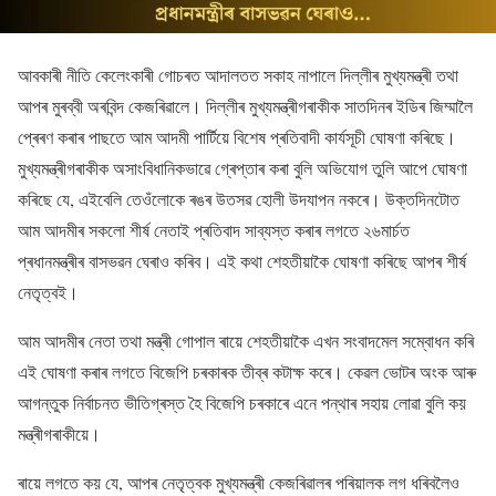
আবকাৰী নীতি কেলেংকাৰী গোচৰত আদালতত সকাহ নাপালে দিল্লীৰ মুখ্যমন্ত্ৰী তথা
আপৰ মুৰব্বী অৰবিন্দ কেজৰিৱালে। দিল্লীৰ মুখ্যমন্ত্ৰীগৰাকীক সাতদিনৰ ইডিৰ জিম্মালৈ
প্ৰেৰণ কৰাৰ পাছতে আম আদমী পাৰ্টিয়ে বিশেষ প্ৰতিবাদী কাৰ্যসূচী ঘোষণা কৰিছে।
মুখ্যমন্ত্ৰীগৰাকীক অসাংবিধানিকভাৱে গ্ৰেপ্তাৰ কৰা বুলি অভিযোগ তুলি আপে ঘোষণা
কৰিছে যে, এইবেলি তেওঁলোকে ৰঙৰ উতসৱ হোলী উদযাপন নকৰে। উক্তদিনটোত
আম আদমীৰ সকলো শীৰ্ষ নেতাই প্ৰতিবাদ সাব্যস্ত কৰাৰ লগতে ২৬মাৰ্চত
প্ৰধানমন্ত্ৰীৰ বাসভৱন ঘেৰাও কৰিব। এই কথা শেহতীয়াকৈ ঘোষণা কৰিছে আপৰ শীৰ্ষ
নেতৃত্বই।
আম আদমীৰ নেতা তথা মন্ত্ৰী গোপাল ৰায়ে শেহতীয়াকৈ এখন সংবাদমেল সম্বোধন কৰি
এই ঘোষণা কৰাৰ লগতে বিজেপি চৰকাৰক তীব্ৰ কটাক্ষ কৰে। কেৱল ভোটৰ অংক আৰু
আগন্তুক নিৰ্বাচনত ভীতিগ্ৰস্ত হৈ বিজেপি চৰকাৰে এনে পন্থাৰ সহায় লোৱা বুলি কয়
মন্ত্ৰীগৰাকীয়ে।
ৰায়ে লগতে কয় যে, আপৰ নেতৃত্বক মুখ্যমন্ত্ৰী কেজৰিৱালৰ পৰিয়ালক লগ ধৰিবলৈও