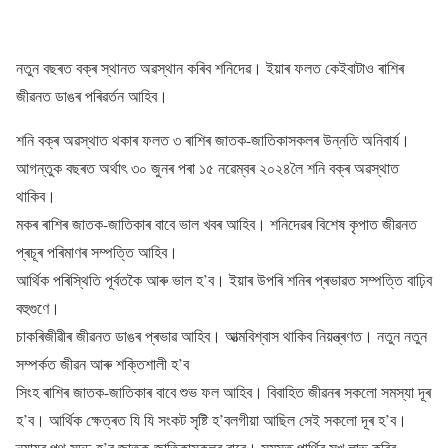
নতুন বছৰত বক্ৰ স্থানত অৱস্থান কৰিব শনিদেৱ। ইয়াৰ ফলত কেইবাটাও ৰাশিৰ
জীৱনত ডাঙৰ পৰিৱৰ্তন আহিব।
শনি বক্ৰ অৱস্থাত থকাৰ ফলত ৩ ৰাশিৰ জাতক-জাতিকাসকলৰ উন্নতি অনিবাৰ্য।
আগন্তুক বছৰত অৰ্থাৎ ৩০ জুনৰ পৰা ১৫ নৱেম্বৰ ২০২৪লৈ শনি বক্ৰ অৱস্থাত
থাকিব।
মকৰ ৰাশিৰ জাতক-জাতিকাৰ বাবে ভাল খবৰ আহিব। শনিদেৱৰ বিশেষ কৃপাত জীৱনত
প্ৰচূৰ পৰিমাণৰ সম্পত্তি আহিব।
আৰ্থিক পৰিস্থিতি পূৰ্বতকৈ আৰু ভাল হ’ব। ইয়াৰ উপৰি শনিৰ প্ৰভাৱত সম্পত্তি বাঢ়িব
বহুগুণে।
চাকৰিজীৱীৰ জীৱনত ডাঙৰ প্ৰভাৱ আহিব। আত্মবিশ্বাস থাকিব নিয়ন্ত্ৰণত। নতুন নতুন
সম্পৰ্কত জীৱন আৰু শক্তিশালী হ’ব
সিংহ ৰাশিৰ জাতক-জাতিকাৰ বাবে শুভ ফল আহিব। বিবাহিত জীৱনৰ সকলো সমস্যা দূৰ
হ’ব। আৰ্থিক ক্ষেত্ৰত যি যি সংকট সৃষ্টি হ’বলগীয়া আছিল সেই সকলো দূৰ হ’ব।
ন্যায়ৰ পথ সুদৃঢ় হ’ব জাতক-জাতিকাসকলৰ বাবে। সমস্ত পাৰ্থিৱ সুখ লাভ কৰিব