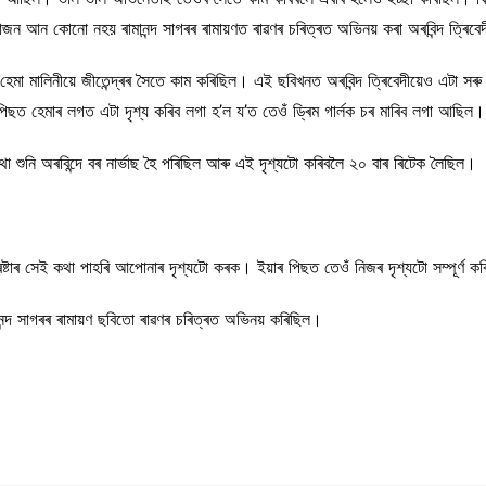
াজন আন কোনো নহয় ৰামানন্দ সাগৰৰ ৰামায়ণত ৰাৱণৰ চৰিত্ৰত অভিনয় কৰা অৰবিন্দ ত্ৰি
েমা মালিনীয়ে জীতেন্দ্ৰৰ সৈতে কাম কৰিছিল। এই ছবিখনত অৰবিন্দ ত্ৰিবেদীয়েও এটা স
ু পিছত হেমাৰ লগত এটা দৃশ্য কৰিব লগা হ’ল য’ত তেওঁ ড্ৰিম গাৰ্লক চৰ মাৰিব লগা আছিল।
া শুনি অৰবিন্দে বৰ নাৰ্ভাছ হৈ পৰিছিল আৰু এই দৃশ্যটো কৰিবলৈ ২০ বাৰ ৰিটেক লৈছিল।
টাৰ সেই কথা পাহৰি আপোনাৰ দৃশ্যটো কৰক। ইয়াৰ পিছত তেওঁ নিজৰ দৃশ্যটো সম্পূৰ্ণ ক
ানন্দ সাগৰৰ ৰামায়ণ ছবিতো ৰাৱণৰ চৰিত্ৰত অভিনয় কৰিছিল।