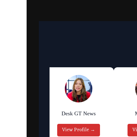
an Bhattarai
Desk GT News
w Profile →
View Profile →
V