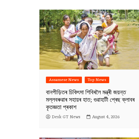
Assamese News
Top News
বানপীড়িতৰ চিকিৎসা শিবিৰলৈ মন্ত্ৰী জয়ন্ত
মল্লবৰুৱাৰ সহায়ৰ হাত; গুৱাহাটী প্ৰেছ ক্লাবৰ
কৃতজ্ঞতা প্ৰকাশ
Desk GT News
August 4, 2026