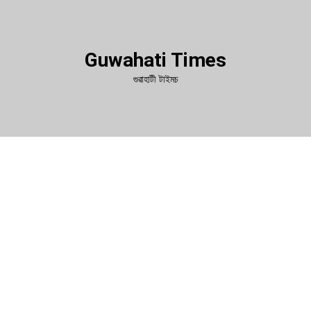
Guwahati Times
গুৱাহাটী টাইমচ