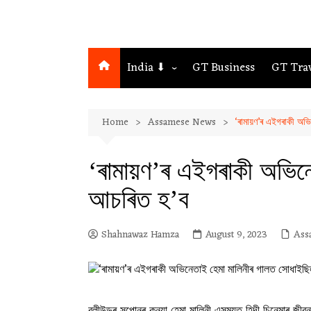
India ⬇
GT Business
GT Tra
Northeast
Home
Assamese News
‘ৰামায়ণ’ৰ এইগৰাকী অভ
Assam
Guwahati
‘ৰামায়ণ’ৰ এইগৰাকী অভিন
আচৰিত হ’ব
Shahnawaz Hamza
August 9, 2023
Ass
বলীউডৰ সপোনৰ কন্যা হেমা মালিনী এসময়ত হিন্দী চিনেমাৰ 