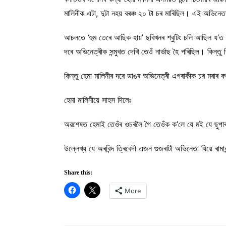
মালিনীক এটা, দুটা নহয় বৰঞ্চ ২০ টা চৰ মাৰিছিল। এই অভিনেত
আচলতে ‘হুম তেৰে আছিক হায়’ ছবিখনৰ শ্বুটিং চলি আছিল য’ত হ
দৰে অভিনেত্ৰীক সন্মুখত দেখি তেওঁ নাৰ্ভাছ হৈ পৰিছিল। কিন্ত
কিন্তু হেমা মালিনীৰ দৰে ডাঙৰ অভিনেত্ৰী এগৰাকীক চৰ মৰাৰ কথ
হেমা মালিনীয়ে সাহস দিলেঃ
অৱশেষত হেমাই তেওঁৰ ওচৰলৈ গৈ তেওঁক ক’লে যে মই যে ছুপাৰষ্
উল্লেখ্য যে অৰবিন্দ ত্ৰিবেদী এজন গুজৰাটী অভিনেতা যিয়ে ৰাম
Share this:
More