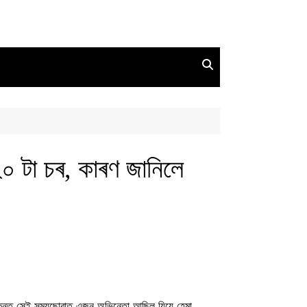
০ টা চৰ, কাৰণ জানিলে
িন্তু সেই সময়ছোৱাত এজন অভিনেতা আছিল যিয়ে হেমা