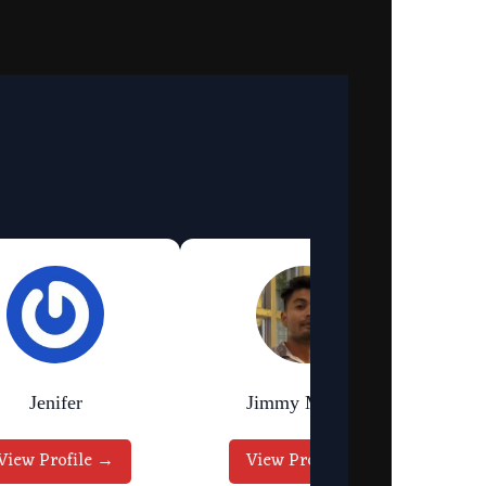
Jenifer
Jimmy Murmu
View Profile →
View Profile →