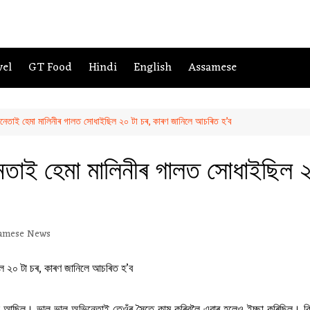
vel
GT Food
Hindi
English
Assamese
িনেতাই হেমা মালিনীৰ গালত সোধাইছিল ২০ টা চৰ, কাৰণ জানিলে আচৰিত হ’ব
েতাই হেমা মালিনীৰ গালত সোধাইছিল ২
amese News
জীৱন আছিল। ভাল ভাল অভিনেতাই তেওঁৰ সৈতে কাম কৰিবলৈ এবাৰ হলেও ইচ্ছা কৰিছিল। ক