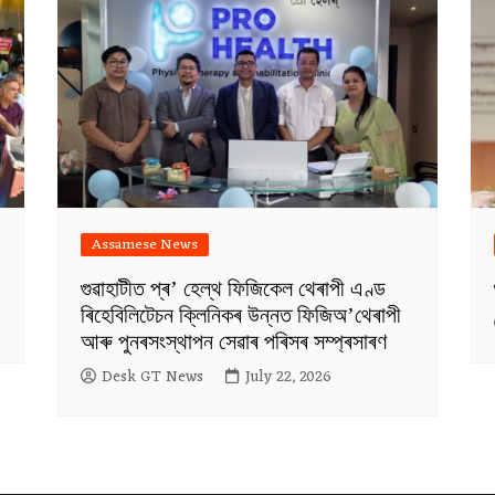
Assamese News
গুৱাহাটীত প্ৰ’ হেল্থ ফিজিকেল থেৰাপী এণ্ড
ৰিহেবিলিটেচন ক্লিনিকৰ উন্নত ফিজিঅ’থেৰাপী
আৰু পুনৰসংস্থাপন সেৱাৰ পৰিসৰ সম্প্ৰসাৰণ
Desk GT News
July 22, 2026