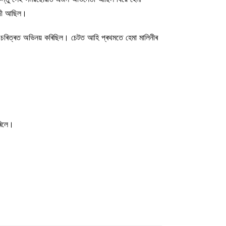
বেদী আছিল।
ৰু চৰিত্ৰত অভিনয় কৰিছিল। চেটত আহি প্ৰথমতে হেমা মালিনীৰ
ৰিলে।