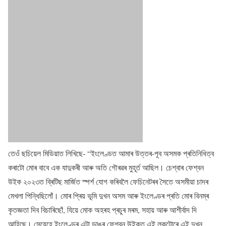
তেওঁ ছচিয়েল মিডিয়াত লিখিছে- “ইংলেণ্ডত আমাৰ উত্তৰ-পূব অসমক প্ৰতিনিধিত্ব
কৰাটো মোৰ বাবে এক যাদুকৰী আৰু অতি গৌৰৱৰ মুহূৰ্ত আছিল। চেশ্বাৰ ফেশ্বন
উইক ২০২৩ত ব্ৰিটিছ মাৰ্জিত স্পৰ্শ যোগ কৰিবলৈ ফেচিনেটৰৰ সৈতে অসমীয়া চাদৰ
মেখলা পিন্ধিছিলোঁ। মোৰ প্ৰিয় ভূমি দুখন অসম আৰু ইংলেণ্ডৰ প্ৰতি মোৰ বিনম্ৰ
কৃতজ্ঞতা দিব বিচাৰিছোঁ, যিয়ে মোক অহৰহ প্ৰচুৰ মৰম, সহায় আৰু আশীৰ্বাদ দি
আহিছে। সেয়েহে ইংলেণ্ডৰ এটা ডাঙৰ ফেশ্বন উইকত এই লুকটোৰে এই দুখন