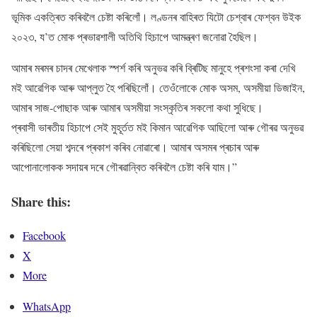
ভূমিক একত্ৰিত কৰিবলৈ চেষ্টা কৰিলোঁ। লণ্ডনৰ বাহিৰত যিটো চেশ্বাৰ ফেশ্বন উইক
২০২৩, য’ত মোক প্ৰভাৱশালী অতিথি হিচাপে আমন্ত্ৰণ জনোৱা হৈছিল।
আমাৰ মৰমৰ চাদৰ মেখেলাক স্পৰ্শ কৰি অনুভৱ কৰি ব্ৰিটিছ মানুহে প্ৰশংসা কৰা দেখি
মই আৱেগিক আৰু আপ্লুত হৈ পৰিছিলোঁ। তেওঁলোকে মোক অসম, অসমীয়া ডিজাইন,
আমাৰ সাজ-পোছাক আৰু আমাৰ অসমীয়া সংস্কৃতিৰ সকলো কথা সুধিছে।
প্ৰবাসী ভাৰতীয় হিচাপে সেই মুহূৰ্তত মই কিমান আৱেগিক আছিলো আৰু গৌৰৱ অনুভৱ
কৰিছিলো সেয়া শব্দৰে প্ৰকাশ কৰিব নোৱাৰো। আমাৰ অসমৰ প্ৰচাৰ আৰু
আপোনালোকক সদায়ৰ দৰে গৌৰৱান্বিত কৰিবলৈ চেষ্টা কৰি যাম।”
Share this:
Facebook
X
More
WhatsApp