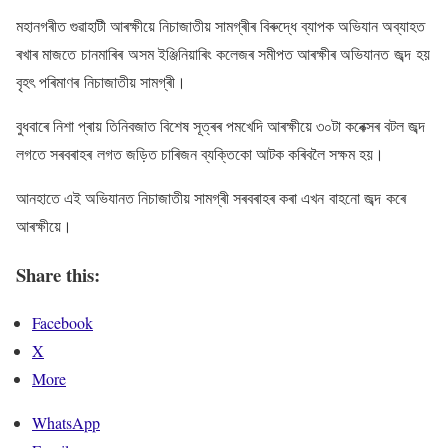
মহানগৰীত গুৱাহাটী আৰক্ষীয়ে নিচাজাতীয় সামগ্ৰীৰ বিৰুদ্ধে ব্যাপক অভিযান অব্যাহত
ৰখাৰ মাজতে চানমাৰিৰ অসম ইঞ্জিনিয়াৰিং কলেজৰ সমীপত আৰক্ষীৰ অভিযানত জব্দ হয়
বৃহৎ পৰিমাণৰ নিচাজাতীয় সামগ্ৰী।
বুধবাৰে নিশা প্ৰায় তিনিবজাত বিশেষ সূত্ৰৰ পমখেদি আৰক্ষীয়ে ৩০টা কৰেক্সৰ বটল জব্দ
লগতে সৰবৰাহৰ লগত জড়িত চাৰিজন ব্যক্তিকো আটক কৰিবলৈ সক্ষম হয়।
আনহাতে এই অভিযানত নিচাজাতীয় সামগ্ৰী সৰবৰাহৰ কৰা এখন বাহনো জব্দ কৰে
আৰক্ষীয়ে।
Share this:
Facebook
X
More
WhatsApp