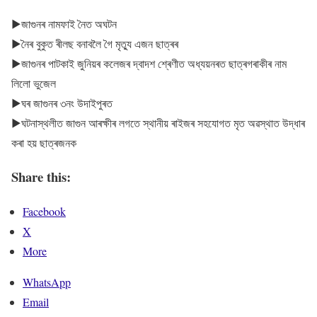
▶জাগুনৰ নামফাই নৈত অঘটন
▶নৈৰ বুকুত ৰীলছ বনাবলৈ গৈ মৃত্যু এজন ছাত্ৰৰ
▶জাগুনৰ পাটকাই জুনিয়ৰ কলেজৰ দ্বাদশ শ্ৰেণীত অধ্যয়নৰত ছাত্ৰগৰাকীৰ নাম
লিলো ভুজেল
▶ঘৰ জাগুনৰ ৩নং উদাইপুৰত
▶ঘটনাস্থলীত জাগুন আৰক্ষীৰ লগতে স্থানীয় ৰাইজৰ সহযোগত মৃত অৱস্থাত উদ্ধাৰ
কৰা হয় ছাত্ৰজনক
Share this:
Facebook
X
More
WhatsApp
Email