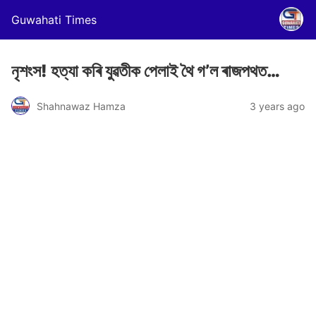
Guwahati Times
নৃশংস! হত্যা কৰি যুৱতীক পেলাই থৈ গ’ল ৰাজপথত…
Shahnawaz Hamza
3 years ago