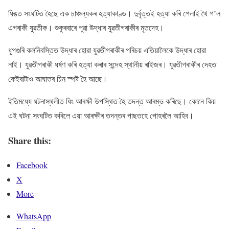
ধিঙত সংঘটিত হৈছে এক চাঞ্চল্যকৰ হত্যাকাণ্ড। দুৰ্বৃত্তই হত্যা কৰি পেলাই থৈ গ’ল
এগৰাকী যুৱতীক। শুকুৰবাৰে পুৱা উদ্ধাৰ যুৱতীগৰাকীৰ মৃতদেহ।
ধূপগুৰি কলনিবস্তিত উদ্ধাৰ হোৱা যুৱতীগৰাকীৰ পৰিচয় এতিয়ালৈকে উদ্ধাৰ হোৱা
নাই। যুৱতীগৰাকী ধৰ্ষণ কৰি হত্যা কৰাৰ সন্দেহ স্থানীয় ৰাইজৰ। যুৱতীগৰাকীৰ দেহত
কেইবাটাও আঘাতৰ চিন স্পষ্ট হৈ আছে।
ইতিমধ্যে ঘটনাস্থলীত ধিং আৰক্ষী উপস্থিত হৈ তদন্ত আৰম্ভ কৰিছে। কোনে কিয়
এই ঘটনা সংঘটিত কৰিলে এয়া আৰক্ষীৰ তদন্তৰ পাছতহে পোহৰলৈ আহিব।
Share this:
Facebook
X
More
WhatsApp