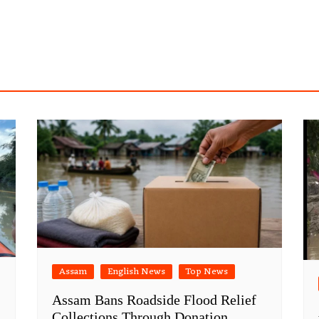
Assam
English News
Top News
Assam Bans Roadside Flood Relief
Collections Through Donation