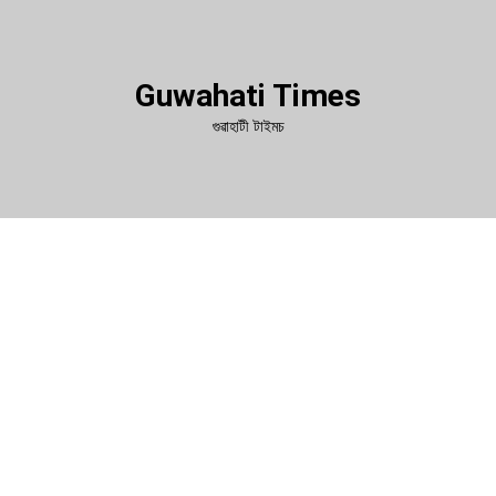
Guwahati Times
গুৱাহাটী টাইমচ