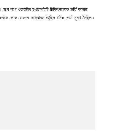
ছিল ৷ লগে লগে গুৱাহাটীৰ ইএছআইচি চিকিৎসালয়ত ভৰ্তি কৰোৱা
ৰিজনকৈ লোক ডেংগুত আক্ৰান্ত হৈছিল যদিও তেওঁ সুস্থ হৈছিল ৷