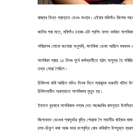
ৰাজ্যৰ ভিন্ন প্ৰান্তত ডেংগু সংহাৰ ৷ এইবাৰ মৰিগাঁও জিলাৰ গ
জানিব পৰা মতে, মৰিগাঁও চহৰৰ এটা শ্বপিং মলত কৰ্মৰত সাগৰিকা
পৰিয়ালৰ লোকে জনোৱা অনুসৰি, সাগৰিকা ডেকা আছিল ঘৰখনৰ এক
সাগৰিকা প্ৰায় ১৫ দিনৰ পূৰ্বে কৰ্মস্থলীতে হঠাৎ অসুস্থ হৈ পৰি
তথ্য পোৱা গৈছিল ৷
চিকিৎসা কৰি আছিল যদিও ​দিনক দিনে স্বাস্থ্যৰ অৱনতি ঘটাত উ
চিকিৎসাধীন অৱস্থাতে সাগৰিকাৰ মৃত্যু হয় ৷
ইফালে বুধবাৰে ​সাগৰিকাৰ নশ্বৰ দেহ গছৰগুৰিৰ বাসগৃহত উপস্থ
জিলাখনত ডেংগুৰ প্ৰাদূৰ্ভাৱ বৃদ্ধি পোৱাক লৈ স্থানীয় ৰাইজৰ 
চাফ-চিকুণ কৰা আৰু মহৰ বংশবৃদ্ধি ৰোধ কৰিবলৈ উপযুক্ত ব্যৱ