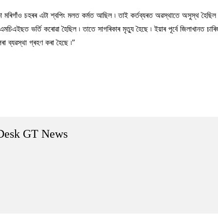
”সাগৰিকা মৰিগাঁও চহৰৰ এটা শ্বপিং মলত কৰ্মত আছিল ৷ তাই কৰ্তব্যৰত অৱস্থাতে অসুস্থ হৈ
এমচিএইছত ভৰ্তি কৰোৱা হৈছিল ৷ তাতে সাগৰিকাৰ মৃত্যু হৈছে ৷ ইয়াৰ পূৰ্বে জিলাখানত চা
ৰা ব্যৱস্থা গ্ৰহণ কৰা হৈছে ৷”
Desk GT News