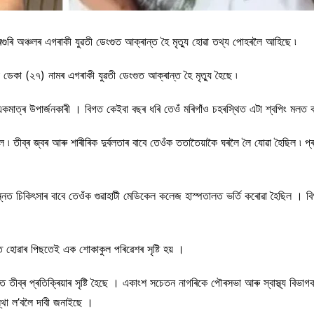
ছৰগুৰি অঞ্চলৰ এগৰাকী যুৱতী ডেংগুত আক্ৰান্ত হৈ মৃত্যু হোৱা তথ্য পোহৰলৈ আহিছে ৷
 ডেকা (২৭) নামৰ এগৰাকী যুৱতী ডেংগুত আক্ৰান্ত হৈ মৃত্যু হৈছে ৷
মাত্ৰ উপাৰ্জনকাৰী । বিগত কেইবা বছৰ ধৰি তেওঁ মৰিগাঁও চহৰস্থিত এটা শ্বপিং মলত 
ছিল ৷ তীব্ৰ জ্বৰ আৰু শাৰীৰিক দুৰ্বলতাৰ বাবে তেওঁক ততাতৈয়াকৈ ঘৰলৈ লৈ যোৱা হৈছিল ৷ প্ৰ
ন্নত চিকিৎসাৰ বাবে তেওঁক গুৱাহাটী মেডিকেল কলেজ হাস্পতালত ভৰ্তি কৰোৱা হৈছিল । ব
িত হোৱাৰ পিছতেই এক শোকাকুল পৰিৱেশৰ সৃষ্টি হয় ।
মাজত তীব্ৰ প্ৰতিক্ৰিয়াৰ সৃষ্টি হৈছে । একাংশ সচেতন নাগৰিকে পৌৰসভা আৰু স্বাস্থ্য বিভ
স্থা ল’বলৈ দাবী জনাইছে ।