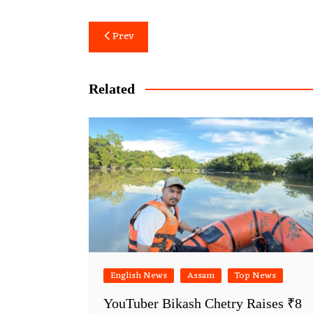
Post
Prev
navigation
Related
English News
Assam
Top News
YouTuber Bikash Chetry Raises ₹8