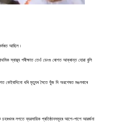
কৰ্মৰত আছিল ৷
াথমিক স্বাস্থ্য পৰীক্ষাত তেওঁ ডেংগু ৰোগত আক্ৰান্ত হোৱা বুলি
িগত কেইবাদিনো ধৰি মৃত্যুৰ সৈতে যুঁজ দি অৱশেষত মঙলবাৰে
াগক চহৰখনৰ লগতে ব্যৱসায়িক প্ৰতিষ্ঠানসমূহৰ আশে-পাশে আৱৰ্জনা