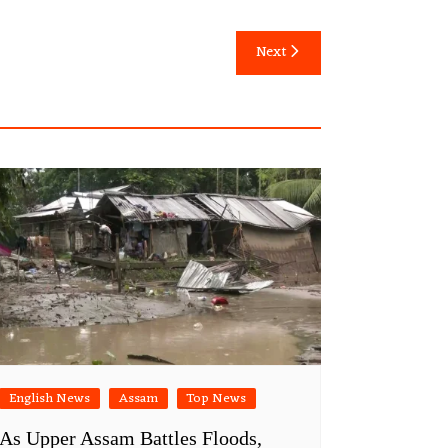
Next
English News
Assam
Top News
As Upper Assam Battles Floods,