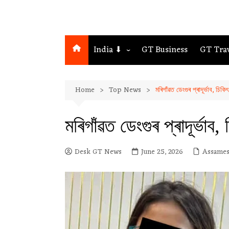
India ⬇
GT Business
GT Tra
Northeast
Home
Top News
মৰিগাঁৱত ডেংগুৰ প্ৰাদূৰ্ভাব, চিক
Assam
Guwahati
মৰিগাঁৱত ডেংগুৰ প্ৰাদূৰ্ভাব
Desk GT News
June 25, 2026
Assame