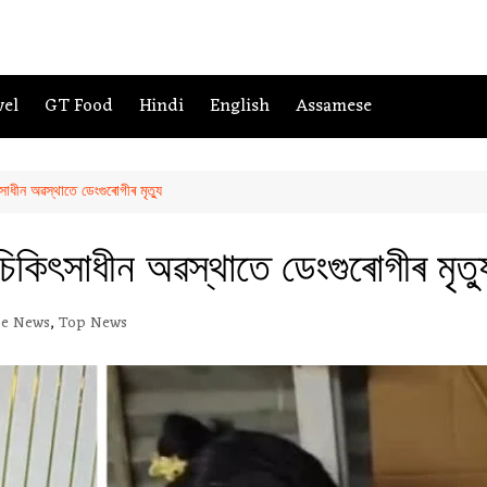
vel
GT Food
Hindi
English
Assamese
িৎসাধীন অৱস্থাতে ডেংগুৰোগীৰ মৃত্যু
, চিকিৎসাধীন অৱস্থাতে ডেংগুৰোগীৰ মৃত্য
se News
,
Top News