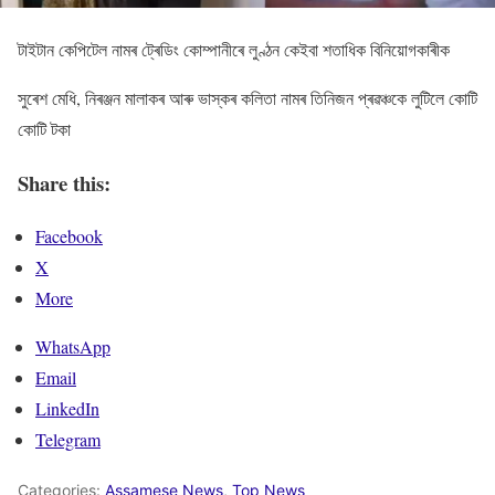
টাইটান কেপিটেল নামৰ ট্ৰেডিং কোম্পানীৰে লুণ্ঠন কেইবা শতাধিক বিনিয়োগকাৰীক
সুৰেশ মেধি, নিৰঞ্জন মালাকৰ আৰু ভাস্কৰ কলিতা নামৰ তিনিজন প্ৰৱঞ্চকে লুটিলে কোটি
কোটি টকা
Share this:
Facebook
X
More
WhatsApp
Email
LinkedIn
Telegram
Categories:
Assamese News
,
Top News