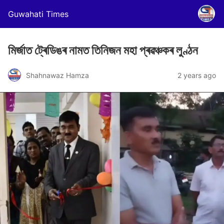
Guwahati Times
মিৰ্জাত ট্ৰেডিঙৰ নামত তিনিজন মহা প্ৰৱঞ্চকৰ লুণ্ঠন
Shahnawaz Hamza
2 years ago