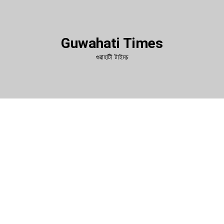
Guwahati Times
গুৱাহাটী টাইমচ