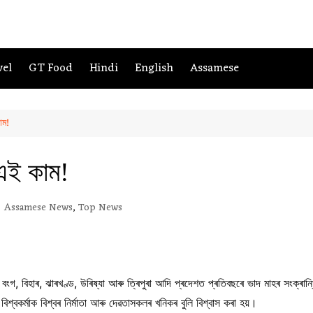
vel
GT Food
Hindi
English
Assamese
াম!
 এই কাম!
Assamese News
,
Top News
্চিম বংগ, বিহাৰ, ঝাৰখণ্ড, উৰিষ্যা আৰু ত্ৰিপুৰা আদি প্ৰদেশত প্ৰতিবছৰে ভাদ মাহৰ সংক্ৰা
বিশ্বকৰ্মাক বিশ্বৰ নিৰ্মাতা আৰু দেৱতাসকলৰ খনিকৰ বুলি বিশ্বাস কৰা হয়।