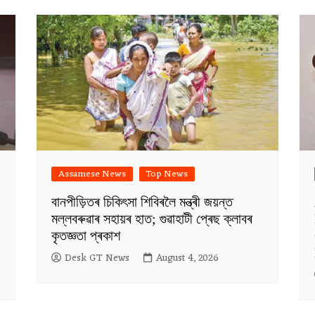
Assamese News
Top News
বানপীড়িতৰ চিকিৎসা শিবিৰলৈ মন্ত্ৰী জয়ন্ত
মল্লবৰুৱাৰ সহায়ৰ হাত; গুৱাহাটী প্ৰেছ ক্লাবৰ
কৃতজ্ঞতা প্ৰকাশ
Desk GT News
August 4, 2026