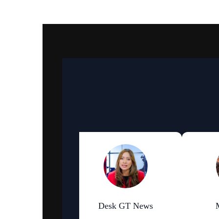
an Bhattarai
Desk GT News