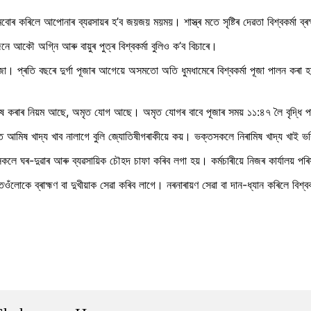
মবোৰ কৰিলে আপোনাৰ ব্যৱসায়ৰ হ’ব জয়জয় ময়ময়। শাস্ত্ৰ মতে সৃষ্টিৰ দেৱতা বিশ্বকৰ্মা ব্ৰহ
ুজনে আকৌ অগ্নি আৰু বায়ুৰ পুত্ৰ বিশ্বকৰ্মা বুলিও ক’ব বিচাৰে।
পূজা। প্ৰতি বছৰে দুৰ্গা পূজাৰ আগেয়ে অসমতো অতি ধুমধামেৰে বিশ্বকৰ্মা পূজা পালন কৰা হয়
ষ কৰাৰ নিয়ম আছে, অমৃত যোগ আছে। অমৃত যোগৰ বাবে পূজাৰ সময় ১১:৪৭ লৈ বৃদ্ধি 
 আমিষ খাদ্য খাব নালাগে বুলি জ্যোতিষীগৰাকীয়ে কয়। ভক্তসকলে নিৰামিষ খাদ্য খাই ভক্তি
ে ঘৰ-দুৱাৰ আৰু ব্যৱসায়িক চৌহদ চাফা কৰিব লগা হয়। কৰ্মচাৰীয়ে নিজৰ কাৰ্যালয় পৰি
ঁলোকে ব্ৰাহ্মণ বা দুখীয়াক সেৱা কৰিব লাগে। নৰনাৰায়ণ সেৱা বা দান-ধ্যান কৰিলে বিশ্ব