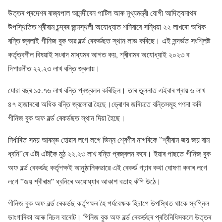
উত্তৰ প্ৰদেশৰ ৰাজ্যপাল আনন্দীবেন পাটিল আৰু মুখ্যমন্ত্ৰী যোগী আদিত্যনাথৰ
উপস্থিতিত শ্ৰীৰাম চন্দ্ৰৰ জন্মস্থলী অযোধ্যাত শনিবাৰে সন্ধিয়া ২২ লাখৰো অধিক
বন্তি জ্বলাই গীনিজ বুক অৱ ৱৰ্ল্ড ৰেকৰ্ডছত স্থান লাভ কৰিছে। এই সন্দৰ্ভত সংশ্লিষ্ট
কৰ্তৃত্বশীল বিষয়াই সংবাদ মাধ্যমৰ আগত কয়, শ্ৰীৰামৰ অযোধ্যাই ২০২৩ ৰ
দিপাৱলীত ২২.২৩ লাখ বন্তি জ্বলায়।
যোৱা বছৰ ১৫.৭৬ লাখ বন্তি প্ৰজ্বলন কৰিছিল। তাৰ তুলনাত এইবাৰ প্ৰায় ৬ লাখ
৪৭ হাজাৰৰো অধিক বন্তি জ্বলোৱা হৈছে।ড্ৰোণৰ জৰিয়তে বন্তিসমূহ গণনা কৰি
গীনিজ বুক অফ ৱৰ্ল্ড ৰেকৰ্ডছত স্থান দিয়া হৈছে।
নিৰ্ধাৰিত সময় আৰম্ভ হোৱাৰ লগে লগে ভিন্ন শ্ৰেণীৰ নাগৰিকে ”শ্ৰীৰাম জয় জয় ৰাম
ধ্বনি”ৰে এটা এটাকৈ মুঠ ২২.২৩ লাখ বন্তি প্ৰজ্বলন কৰে। ইয়াৰ পাছতে গীনিজ বুক
অফ ৱৰ্ল্ড ৰেকৰ্ডছ কৰ্তৃপক্ষই আনুষ্ঠানিকভাৱে এই ৰেকৰ্ড গঢ়াৰ কথা ঘোষণা কৰাৰ লগে
লগে ”জয় শ্ৰীৰাম” ধ্বনিৰে অযোধ্যাৰ আকাশ বতাহ কঁপি উঠে।
গীনিজ বুক অফ ৱৰ্ল্ড ৰেকৰ্ডছ কৰ্তৃপক্ষৰ হৈ পৰ্যবেক্ষক হিচাপে উপস্থিত থাকে স্বপ্নিল
ডাংগাৰিকা আৰু নিচল বাৰোট। গিনিজ বুক অফ ৱৰ্ল্ড ৰেকৰ্ডছৰ প্ৰতিনিধিসকলে উত্তৰ