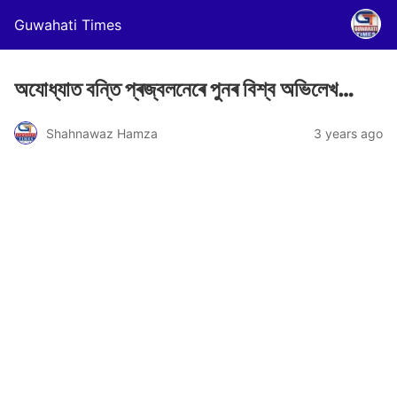
Guwahati Times
অযোধ্যাত বন্তি প্ৰজ্বলনেৰে পুনৰ বিশ্ব অভিলেখ…
Shahnawaz Hamza
3 years ago