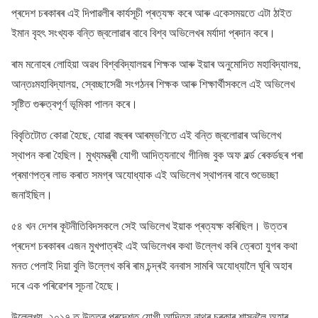
প্ৰদেশ চৰকাৰৰ এই দিপাৱলীৰ কাৰ্যসূচী প্ৰত্যক্ষ কৰে আৰু একেসময়তে এটা ঠাইত
ইমান বৃহৎ সংখ্যক বন্তি জ্বলোৱাৰ বাবে বিশ্ব অভিলেখৰ মৰ্যাদা প্ৰদান কৰে।
ৰাম মনোহৰ লোহিয়া অৱধ বিশ্ববিদ্যালয়ৰ শিক্ষক আৰু ইয়াৰ অনুমোদিত মহাবিদ্যালয়,
আন্তঃমহাবিদ্যালয়, স্বেচ্ছাসেৱী সংগঠনৰ শিক্ষক আৰু শিক্ষাৰ্থীসকলে এই অভিলেখ
সৃষ্টিত গুৰুত্বপূৰ্ণ ভূমিকা পালন কৰে।
বিবৃতিটোত কোৱা হৈছে, যোৱা বছৰৰ আৰম্ভণিতে এই বন্তি জ্বলোৱাৰ অভিলেখ
স্থাপন কৰা হৈছিল। মুখ্যমন্ত্ৰী যোগী আদিত্যনাথে গীনিজ বুক অফ ৱৰ্ল্ড ৰেকৰ্ডছৰ পৰা
প্ৰমাণপত্ৰ লাভ কৰাত সমগ্ৰ অযোধ্যাক এই অভিলেখ স্থাপনৰ বাবে শুভেচ্ছা
জনাইছিল।
৫৪ খন দেশৰ কূটনীতিবিদসকলে সেই অভিলেখ ইয়াক প্ৰত্যক্ষ কৰিছিল। উত্তৰ
প্ৰদেশ চৰকাৰৰ এজন মুখপাত্ৰই এই অভিলেখৰ কথা উল্লেখ কৰি ত্ৰেতা যুগৰ কথা
মনত পেলাই দিয়া বুলি উল্লেখ কৰি ৰাম চন্দ্ৰই বনবাস সামৰি অযোধ্যালৈ ঘূৰি অহাৰ
দৰে এক পৰিৱেশৰ সূচনা হৈছে।
উল্লেখ্য, ২০১৭ ত উত্তৰ প্ৰদেশত যোগী আদিত্য নাথৰ চৰকাৰ শাসনলৈ অহাৰ