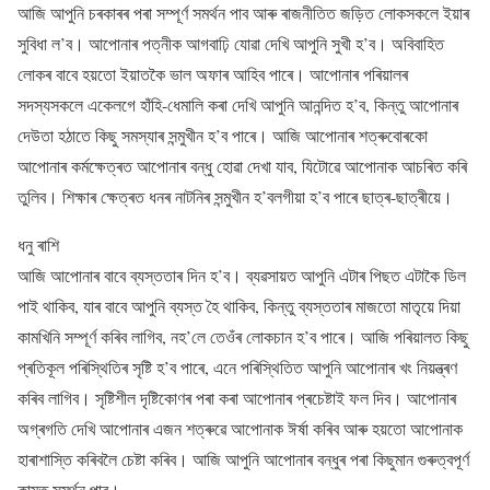
আজি আপুনি চৰকাৰৰ পৰা সম্পূৰ্ণ সমৰ্থন পাব আৰু ৰাজনীতিত জড়িত লোকসকলে ইয়াৰ
সুবিধা ল’ব। আপোনাৰ পত্নীক আগবাঢ়ি যোৱা দেখি আপুনি সুখী হ’ব। অবিবাহিত
লোকৰ বাবে হয়তো ইয়াতকৈ ভাল অফাৰ আহিব পাৰে। আপোনাৰ পৰিয়ালৰ
সদস্যসকলে একেলগে হাঁহি-ধেমালি কৰা দেখি আপুনি আনন্দিত হ’ব, কিন্তু আপোনাৰ
দেউতা হঠাতে কিছু সমস্যাৰ সন্মুখীন হ’ব পাৰে। আজি আপোনাৰ শত্ৰুবোৰকো
আপোনাৰ কৰ্মক্ষেত্ৰত আপোনাৰ বন্ধু হোৱা দেখা যাব, যিটোৱে আপোনাক আচৰিত কৰি
তুলিব। শিক্ষাৰ ক্ষেত্ৰত ধনৰ নাটনিৰ সন্মুখীন হ’বলগীয়া হ’ব পাৰে ছাত্ৰ-ছাত্ৰীয়ে।
ধনু ৰাশি
আজি আপোনাৰ বাবে ব্যস্ততাৰ দিন হ’ব। ব্যৱসায়ত আপুনি এটাৰ পিছত এটাকৈ ডিল
পাই থাকিব, যাৰ বাবে আপুনি ব্যস্ত হৈ থাকিব, কিন্তু ব্যস্ততাৰ মাজতো মাতৃয়ে দিয়া
কামখিনি সম্পূৰ্ণ কৰিব লাগিব, নহ’লে তেওঁৰ লোকচান হ’ব পাৰে। আজি পৰিয়ালত কিছু
প্ৰতিকূল পৰিস্থিতিৰ সৃষ্টি হ’ব পাৰে, এনে পৰিস্থিতিত আপুনি আপোনাৰ খং নিয়ন্ত্ৰণ
কৰিব লাগিব। সৃষ্টিশীল দৃষ্টিকোণৰ পৰা কৰা আপোনাৰ প্ৰচেষ্টাই ফল দিব। আপোনাৰ
অগ্ৰগতি দেখি আপোনাৰ এজন শত্ৰুৱে আপোনাক ঈৰ্ষা কৰিব আৰু হয়তো আপোনাক
হাৰাশাস্তি কৰিবলৈ চেষ্টা কৰিব। আজি আপুনি আপোনাৰ বন্ধুৰ পৰা কিছুমান গুৰুত্বপূৰ্ণ
কামত সমৰ্থন পাব।