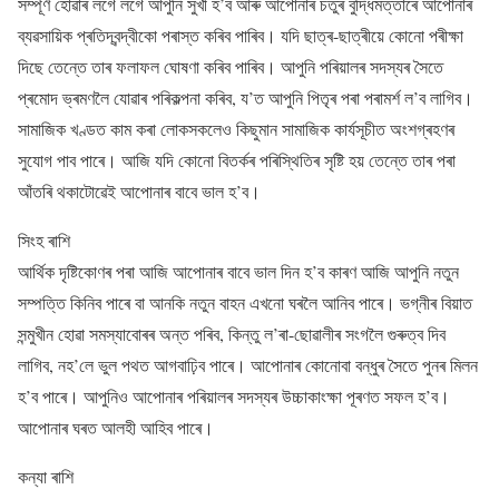
সম্পূৰ্ণ হোৱাৰ লগে লগে আপুনি সুখী হ’ব আৰু আপোনাৰ চতুৰ বুদ্ধিমত্তাৰে আপোনাৰ
ব্যৱসায়িক প্ৰতিদ্বন্দ্বীকো পৰাস্ত কৰিব পাৰিব। যদি ছাত্ৰ-ছাত্ৰীয়ে কোনো পৰীক্ষা
দিছে তেন্তে তাৰ ফলাফল ঘোষণা কৰিব পাৰিব। আপুনি পৰিয়ালৰ সদস্যৰ সৈতে
প্ৰমোদ ভ্ৰমণলৈ যোৱাৰ পৰিকল্পনা কৰিব, য’ত আপুনি পিতৃৰ পৰা পৰামৰ্শ ল’ব লাগিব।
সামাজিক খণ্ডত কাম কৰা লোকসকলেও কিছুমান সামাজিক কাৰ্যসূচীত অংশগ্ৰহণৰ
সুযোগ পাব পাৰে। আজি যদি কোনো বিতৰ্কৰ পৰিস্থিতিৰ সৃষ্টি হয় তেন্তে তাৰ পৰা
আঁতৰি থকাটোৱেই আপোনাৰ বাবে ভাল হ’ব।
সিংহ ৰাশি
আৰ্থিক দৃষ্টিকোণৰ পৰা আজি আপোনাৰ বাবে ভাল দিন হ’ব কাৰণ আজি আপুনি নতুন
সম্পত্তি কিনিব পাৰে বা আনকি নতুন বাহন এখনো ঘৰলৈ আনিব পাৰে। ভগ্নীৰ বিয়াত
সন্মুখীন হোৱা সমস্যাবোৰৰ অন্ত পৰিব, কিন্তু ল’ৰা-ছোৱালীৰ সংগলৈ গুৰুত্ব দিব
লাগিব, নহ’লে ভুল পথত আগবাঢ়িব পাৰে। আপোনাৰ কোনোবা বন্ধুৰ সৈতে পুনৰ মিলন
হ’ব পাৰে। আপুনিও আপোনাৰ পৰিয়ালৰ সদস্যৰ উচ্চাকাংক্ষা পূৰণত সফল হ’ব।
আপোনাৰ ঘৰত আলহী আহিব পাৰে।
কন্যা ৰাশি