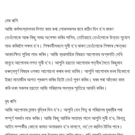
মেষ ৰাশি
আজি কৰ্মসংস্থাপনৰ দিশত কাম কৰা লোকসকলৰ বাবে কঠিন দিন হ’ব কাৰণ
তেওঁলোকে আৰু কিছু সময় অপেক্ষা কৰিব লাগিব, তেতিয়াহে তেওঁলোকে উন্নত সুযোগ
লাভ কৰিবলৈ সক্ষম হ’ব। শিক্ষাৰ্থীসকলে সুখী হ’ব কাৰণ তেওঁলোকে শিক্ষাৰ ক্ষেত্ৰত
আকাংক্ষিত সুবিধা লাভ কৰিব। আজি ব্যৱসায়িক বিষয়ত আপোনাৰ অগ্ৰগতি দেখি
মানুহে আপোনাৰ লগত সুখী হ’ব। আপুনি হয়তো আপোনাৰ পত্নীৰ সৈতে কিছুমান
গুৰুত্বপূৰ্ণ বিষয়ৰ ওপৰত আলোচনা কৰাৰ কথা ভাবিব। আপুনি আপোনাৰ মনৰ যিকোনো
ইচ্ছা মাতাজীৰ আগত প্ৰকাশ কৰিব যিটো তেওঁ পূৰণ কৰিব। ঘৰৰ পৰা আঁতৰত কাম
কৰি থকা সকলৰ হয়তো আজি পৰিয়ালৰ সদস্যৰ স্মৃতিয়ে আমনি কৰিব।
বৃষ ৰাশি
আজি আপোনাৰ সন্মান বৃদ্ধিৰ দিন হ’ব। আপুনি যেন পিতৃ বা পৰিয়ালৰ মুৰব্বীৰ পৰা
সম্পূৰ্ণ সমৰ্থন লাভ কৰিব। আজি কিছু আৰ্থিক সাহায্য পালে আপুনি সুখী হ’ব, কিন্তু
আইন সম্পৰ্কীয় কোনো কামত অসাৱধান হ’ব নালাগে, নহ’লে বহুদিন টানিব পাৰে।
পৰিয়ালৰ কোনো সদস্যৰ পৰা উপহাৰ লাভ কৰিব পাৰে। যদি আপুনি আপোনাৰ পিতৃ-