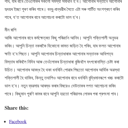
পাব, যাৰ বাবে তেওঁলোকৰ সকলো সমস্যা সমাধান হ’ব। আপোনাৰ সন্তানে আপোনাৰ
হৃদয়ৰ ইচ্ছা পূৰণ কৰিব পাৰে। বন্ধু-বান্ধৱীৰ সৈতে এটা সৰু পাৰ্টিত অংশগ্ৰহণ কৰিব
পাৰে, য’ত আপোনাৰ বাবে আলোচনা কৰাটো ভাল হ’ব।
মীন ৰাশি
আজি আপোনাৰ বাবে কৰ্মক্ষেত্ৰত কিছু পৰিৱৰ্তন আনিব। আপুনি শক্তিশালী অনুভৱ
কৰিব। আপুনি চিন্তা নকৰাকৈ যিকোনো কামত জড়িত হৈ পৰিব, যাৰ ফলত আপোনাৰ
ক্ষতি হ’ব পিছত। আপুনি আপোনাৰ চিন্তাধাৰাক আপোনাৰ সন্তানক আধিপত্য
বিস্তাৰ কৰিবলৈ নিদিব আৰু তেওঁলোকৰ চিন্তাধাৰা বুজিবলৈ যৎপৰোনাস্তি চেষ্টা কৰা
উচিত। আপোনাৰ আবদ্ধ হৈ থকা ধনখিনি পোৱাৰ পিছতো আপোনাৰ আৰ্থিক অৱস্থা
শক্তিশালী হৈ থাকিব, কিন্তু তথাপিও আপোনাৰ বাবে ধনখিনি বুদ্ধিমানৰূপে খৰচ কৰাটো
ভাল হ’ব। নতুন ব্যৱসায় আৰম্ভ কৰাৰ বিষয়েও দেউতাকৰ লগত আলোচনা কৰিব
পাৰে। কিছুমান পুৰণি কামৰ বাবে আপুনি হয়তো পৰিয়ালৰ লোকৰ পৰা প্ৰশংসা পাব।
Share this:
Facebook