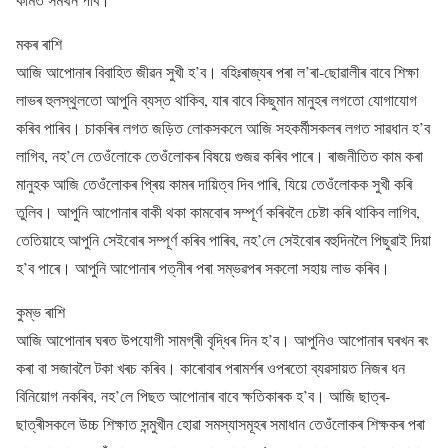
মকৰ ৰাশি
আজি আপোনাৰ বিবাহিত জীৱন সুখী হ’ব। বহিঃৰাজ্যৰ পৰা ল’ৰা-ছোৱালীৰ বাবে শিক্ষা
লাভৰ হুলস্থুলতো আপুনি ব্যস্ত থাকিব, যাৰ বাবে কিছুমান মানুহৰ লগতো যোগাযোগ
কৰিব পাৰিব। চাকৰিৰ লগত জড়িত লোকসকলে আজি সহকৰ্মীসকলৰ লগত সাৱধান হ’ব
লাগিব, নহ’লে তেওঁলোকে তেওঁলোকৰ বিষয়ে গুজৱ কৰিব পাৰে। ৰাজনীতিত কাম কৰা
মানুহক আজি তেওঁলোকৰ প্ৰিয় কামৰ দায়িত্ব দিব পাৰি, যিয়ে তেওঁলোকক সুখী কৰি
তুলিব। আপুনি আপোনাৰ বাকী থকা কামবোৰ সম্পূৰ্ণ কৰিবলৈ চেষ্টা কৰি থাকিব লাগিব,
তেতিয়াহে আপুনি সেইবোৰ সম্পূৰ্ণ কৰিব পাৰিব, নহ’লে সেইবোৰ বহুদিনলৈ পিছুৱাই দিয়া
হ’ব পাৰে। আপুনি আপোনাৰ পত্নীৰ পৰা সম্ভৱপৰ সকলো সহায় লাভ কৰিব।
কুম্ভ ৰাশি
আজি আপোনাৰ ঘৰত উপযোগী সামগ্ৰী বৃদ্ধিৰ দিন হ’ব। আপুনিও আপোনাৰ ঘৰখন ৰং
কৰা বা সজাবলৈ টকা খৰচ কৰিব। কাৰোবাৰ পৰামৰ্শৰ ওপৰতো ব্যৱসায়ত নিজৰ ধন
বিনিয়োগ নকৰিব, নহ’লে পিছত আপোনাৰ বাবে ক্ষতিকাৰক হ’ব। আজি ছাত্ৰ-
ছাত্ৰীসকলে উচ্চ শিক্ষাত সন্মুখীন হোৱা সমস্যাসমূহৰ সমাধান তেওঁলোকৰ শিক্ষকৰ পৰা