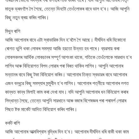
মাতৃক ভ্ৰমণলৈ লৈ গৈছে, তেন্তে দিনটো তেওঁলোকৰ বাবে ভাল হ’ব। আজি আপুনি
কিছু নতুন ক্ৰয় কৰিব পাৰিব।
মিথুন ৰাশি
আজি আপোনাৰ বাবে এটা স্বাভাৱিক দিন হ’বলৈ গৈ আছে। দীৰ্ঘদিন ধৰি যিকোনো
ৰোগত ভুগি থকা লোকৰ সমস্যা আজি হয়তো উন্নত হব পাৰে। ব্যৱসায় কৰা
লোকসকলৰ আৰ্থিক লোকচানৰ সম্পূৰ্ণ আশংকা থাকে, গতিকে তেওঁলোকে সাৱধান হ’ব
লাগিব আৰু বিনিয়োগত বিপদ লোৱাৰ পৰা বিৰত থাকিব লাগিব। আপুনি আপোনাৰ
সন্তানৰ বাবে কিছু টকা বিনিয়োগ কৰিব। আপোনাৰ তিক্ত স্বভাৱৰ বাবে আপোনাৰ
এজন বন্ধুৱে কিছু সমস্যাৰ সন্মুখীন হ’ব লাগিব। আপোনাৰ পত্নীয়ে আপোনাৰ লগত
কান্ধত কান্ধ মিলাই কাম কৰা দেখা যাব। যদি আপুনি আপোনাৰ ধন বিনিয়োগ কৰাৰ
সিদ্ধান্ত লৈছে, তেন্তে আপুনি সাৱধানে আৰু বজাৰ বিশেষজ্ঞৰ পৰা পৰামৰ্শ লোৱাৰ
পিছত ষ্টক মাৰ্কেট আদিত বিনিয়োগ কৰিব পাৰিব।
কৰ্কট ৰাশি
আজি আপোনাৰ আত্মবিশ্বাস বৃদ্ধিৰ দিন হ’ব। আপোনাৰ দীৰ্ঘদিন ধৰি বাকী থকা কাম