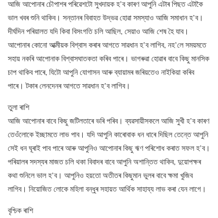
আজি আপোনাৰ চৌপাশৰ পৰিৱেশটো সুখদায়ক হ’ব কাৰণ আপুনি এটাৰ পিছত এটাকৈ
ভাল খবৰ শুনি থাকিব। সন্তানৰ বিবাহত উদ্ভৱ হোৱা সমস্যাও আজি সমাধান হ’ব।
দীৰ্ঘদিন পৰিয়ালত যদি কিবা বিসংগতি চলি আছিল, সেয়াও আজি শেষ হৈ যাব।
আপোনাৰ কোনো আত্মীয়ক বিশ্বাস কৰাৰ আগতে সাৱধান হ’ব লাগিব, নহ’লে সময়মতে
সহায় নকৰি আপোনাক বিশ্বাসঘাতকতা কৰিব পাৰে। ভাগৰুৱা হোৱাৰ বাবে কিছু মানসিক
চাপ থাকিব পাৰে, যিটো আপুনি যোগাসন আৰু ব্যায়ামৰ জৰিয়তেও নাইকিয়া কৰিব
পাৰে। টকাৰ লেনদেনৰ আগতে সাৱধান হ’ব লাগিব।
তুলা ৰাশি
আজি আপোনাৰ বাবে কিছু জটিলতাৰে ভৰি পৰিব। ব্যৱসায়ীসকলে আজি সুখী হ’ব কাৰণ
তেওঁলোকে ইচ্ছামতে লাভ পাব। যদি আপুনি কাৰোবাক ধন ধাৰে দিছিল তেন্তে আপুনি
সেই ধন ঘূৰাই পাব পাৰে আৰু আপুনিও আপোনাৰ কিছু ঋণ পৰিশোধ কৰাত সফল হ’ব।
পৰিয়ালৰ সদস্যৰ মাজত চলি থকা বিবাদৰ বাবে আপুনি অশান্তিত থাকিব, দুয়োপক্ষৰ
কথা শুনিলে ভাল হ’ব। আপুনিও হয়তো অতীতৰ কিছুমান ভুলৰ বাবে ক্ষমা খুজিব
লাগিব। নিয়োজিত লোকে মহিলা বন্ধুৰ সহায়ত আৰ্থিক সাহায্য লাভ কৰা যেন লাগে।
বৃশ্চিক ৰাশি