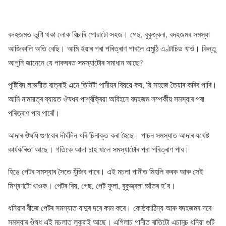
বদহজমত ভুগি থকা লোক বিচাৰি পোৱাটো সহজ। গেছ, বুকুজ্বলা, বদহজমৰ সমস্যা
আজিকালি অতি বেছি। আমি ইয়াৰ পৰা পৰিত্ৰাণ পাবলৈ এমুঠি এণ্টাচিড খাওঁ। কিন্তু
আপুনি জানেনে যে পাকঘৰত সমস্যাটোৰ সমাধান আছে?
পুষ্টিবিদ লাভনীত বাত্ৰাই এনে তিনিটা পানীয়ৰ বিষয়ে কয়, যি সহজে তৈয়াৰ কৰিব পাৰি।
আমি নামমাত্ৰ ব্যায়ত ঔষধৰ পাৰ্শ্বক্ৰিয়া অবিহনে বদহজম সম্পৰ্কীয় সমস্যাৰ পৰা
পৰিত্ৰাণ পাব পাৰোঁ।
আদাৰ ঔষধি গুণবোৰ দীৰ্ঘদিন ধৰি চিনাক্ত কৰা হৈছে। পাচন সমস্যাত আদাৰ যথেষ্ট
কাৰ্যকৰিতা আছে। গতিকে আদা চাহ খালে সমস্যাটোৰ পৰা পৰিত্ৰাণ পাব।
হিঙে পেটৰ সমস্যাৰ সৈতে যুঁজিব পাৰে। এই মচলা পানীত মিহলি কৰক আৰু সেই
মিশ্ৰণটো খাওক। পেটৰ বিষ, গেছ, পেট ফুলা, বুকুজ্বলা আঁতৰ হ’ব।
ধনিয়াৰ বীজে পেটৰ সমস্যাত যাদুৰ দৰে কাম কৰে। কোষ্ঠকাঠিন্য আৰু বদহজমৰ দৰে
সমস্যাৰ ঔষধ এই মচলাত লুকুৱাই আছে। এগিলাচ পানীত ৰাতিটো এচামুচ ধনিয়া গুটি