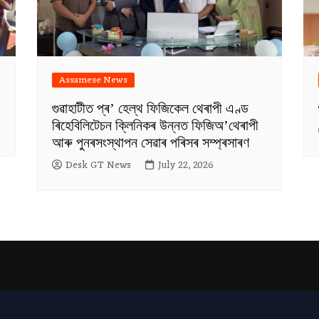
Assamese News
গুৱাহাটীত প্ৰ’ হেল্থ ফিজিকেল থেৰাপী এণ্ড
ৰিহেবিলিটেচন ক্লিনিকৰ উন্নত ফিজিঅ’থেৰাপী
আৰু পুনৰসংস্থাপন সেৱাৰ পৰিসৰ সম্প্ৰসাৰণ
Desk GT News
July 22, 2026