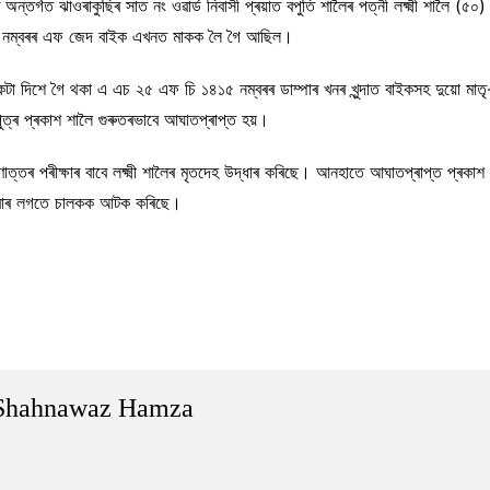
ৰ অন্তৰ্গত ঝাওৰাকুছিৰ সাত নং ওৱাৰ্ড নিবাসী প্ৰয়াত বপুতি শালৈৰ পত্নী লক্ষ্মী শালৈ (
০৯ নম্বৰৰ এফ জেদ বাইক এখনত মাকক লৈ গৈ আছিল।
েটা দিশে গৈ থকা এ এচ ২৫ এফ চি ১৪১৫ নম্বৰৰ ডাম্পাৰ খনৰ খুন্দাত বাইকসহ দুয়ো মাতৃ-পু
ত্ৰ প্ৰকাশ শালৈ গুৰুতৰভাবে আঘাতপ্ৰাপ্ত হয়।
ণোত্তৰ পৰীক্ষাৰ বাবে লক্ষ্মী শালৈৰ মৃতদেহ উদ্ধাৰ কৰিছে। আনহাতে আঘাতপ্ৰাপ্ত প্ৰকাশ শা
্দ কৰাৰ লগতে চালকক আটক কৰিছে।
Shahnawaz Hamza