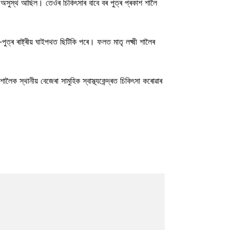
৫০) অসুস্থ আছিল। তেওঁৰ চিকিৎসাৰ বাবে বৰ পুত্ৰ প্ৰকাশ শালৈ
ত্ৰ ৰাষ্ট্ৰীয় ঘাইপথত ছিটিকি পৰে। ফলত মাতৃ লক্ষ্মী শালৈৰ
লৈক স্থানীয় বেজেৰা সামুহিক স্বাস্থ্যকেন্দ্ৰত চিকিৎসা কৰোৱাৰ