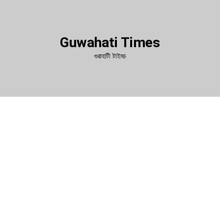
Guwahati Times
গুৱাহাটী টাইমচ