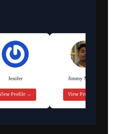
Jenifer
Jimmy Murmu
View Profile →
View Profile →