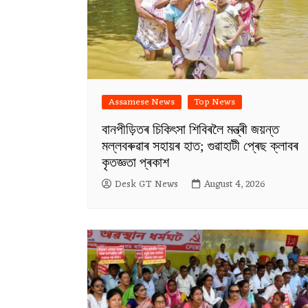
Assamese News
Top News
বানপীড়িতৰ চিকিৎসা শিবিৰলৈ মন্ত্ৰী জয়ন্ত
মল্লবৰুৱাৰ সহায়ৰ হাত; গুৱাহাটী প্ৰেছ ক্লাবৰ
কৃতজ্ঞতা প্ৰকাশ
Desk GT News
August 4, 2026