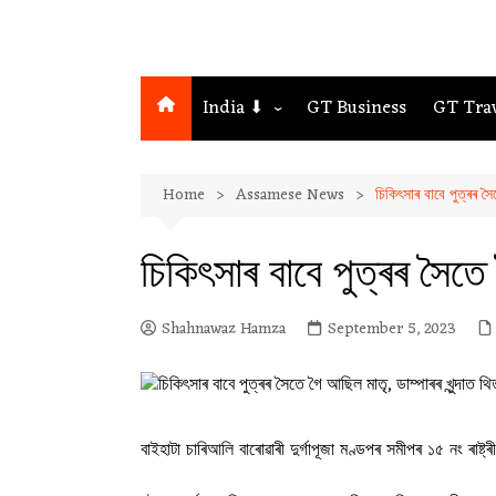
India ⬇
GT Business
GT Tra
Northeast
Home
Assamese News
চিকিৎসাৰ বাবে পুত্ৰৰ সৈ
Assam
Guwahati
চিকিৎসাৰ বাবে পুত্ৰৰ সৈতে
Shahnawaz Hamza
September 5, 2023
বাইহাটা চাৰিআলি বাৰোৱাৰী দুৰ্গাপূজা মণ্ডপৰ সমীপৰ ১৫ নং ৰা