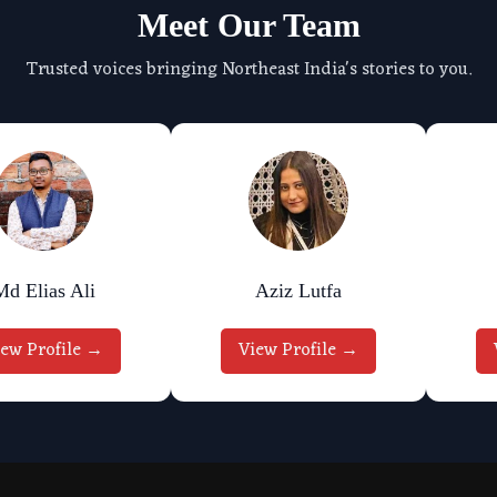
Meet Our Team
Trusted voices bringing Northeast India's stories to you.
Md Elias Ali
Aziz Lutfa
iew Profile →
View Profile →