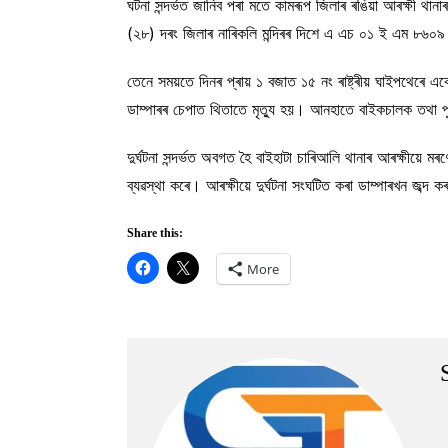
ঘটনা সন্দৰ্ভত জানিব পৰা মতে কামৰূপ জিলাৰ ৰঙিয়া আৰক্ষী থানা
(২৮) দৰং জিলাৰ নাৰিকলি মন্দিৰৰ দিশে এ এচ ০১ ই এম ৮৬
তেনে সময়তে দিনৰ প্ৰায় ১ বজাত ১৫ নং ৰাষ্ট্ৰীয় ঘাইপথেৰে এক
ডাম্পাৰৰ চেপাত থিতাতে মৃত্যু হয়। আনহাতে বাইকচালক তথা পু
দুৰ্ঘটনা সন্দৰ্ভত অবগত হৈ বাইহাটা চাৰিআলি থানাৰ আৰক্ষীয়ে মৰ
ব্যৱস্থা কৰে। আৰক্ষীয়ে দুৰ্ঘটনা সংঘটিত কৰা ডাম্পাৰখন জব
Share this:
More