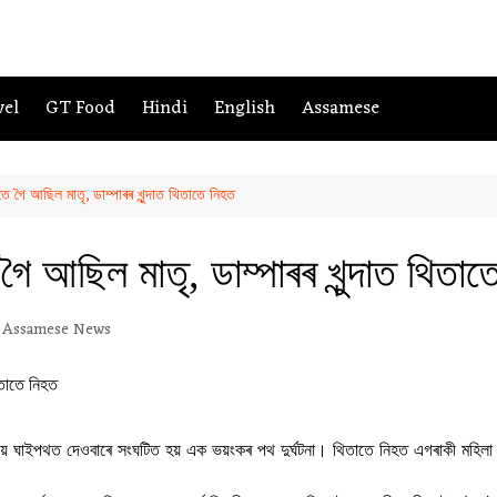
vel
GT Food
Hindi
English
Assamese
তে গৈ আছিল মাতৃ, ডাম্পাৰৰ খুন্দাত থিতাতে নিহত
 গৈ আছিল মাতৃ, ডাম্পাৰৰ খুন্দাত থিতা
Assamese News
ষ্ট্ৰীয় ঘাইপথত দেওবাৰে সংঘটিত হয় এক ভয়ংকৰ পথ দুৰ্ঘটনা। থিতাতে নিহত এগৰাকী মহিল