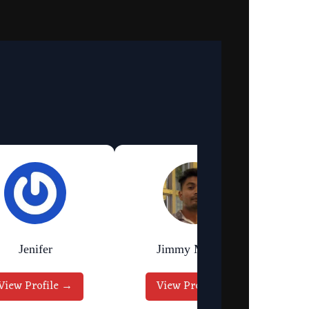
Jenifer
Jimmy Murmu
View Profile →
View Profile →