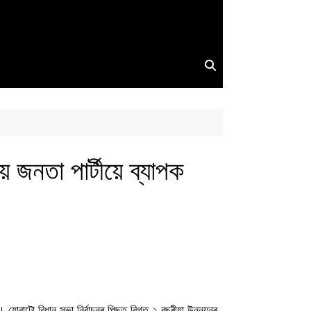
য় জনতা পাৰ্টীয়ে ব্যাপক
ইছে। যোৱাটো বিধান সভা নিৰ্বাচনৰ পিছত বিগত ২ বছৰীয়া উন্নয়নৰ