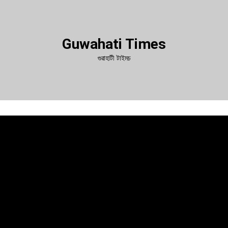
Guwahati Times
গুৱাহাটী টাইমচ