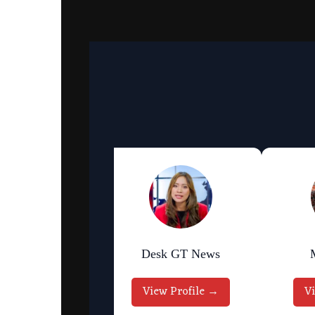
an Bhattarai
Desk GT News
w Profile →
View Profile →
V