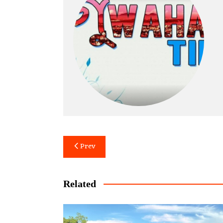
Post
Prev
navigation
Related