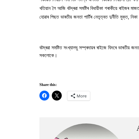
খতিয়ান লৈ আজি বটদ্ৰৱা সমষ্টিৰ বিধায়ীকা গৰাকীয়ে ৰাইজৰ মা
হোৱাৰ পিছত ভাৰতীয় জনতা পাৰ্টিৰ নেতৃত্বত দুৰ্নীতি মুক্ত, নিকা 
বটদ্ৰৱা সমষ্টিত সংখ্যালঘু সম্প্ৰদায়ৰ ৰাইজে যিদৰে ভাৰতীয় 
সকলোকে।
Share this:
More