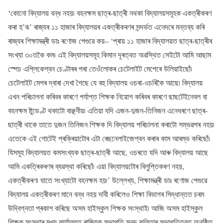
‘কোনো বিদ্যালয় বন্ধ নহয়৷ বহনক্ষম ছাত্ৰ-ছাত্ৰী নথকা বিদ্যালয়সমূহক একত্ৰীকৰণ
কৰা হ’ব৷’ ৰাজ্যৰ ১১ হাজাৰ বিদ্যালয়ৰ একত্ৰীকৰণৰ সন্দৰ্ভত এনেদৰে মন্তব্য কৰি
ৰাজ্যৰ শিক্ষামন্ত্ৰী ডাঃ ৰণোজ পেগুৱে কয়– ‘প্ৰায় ১১ হাজাৰ বিদ্যালয়ত ছাত্ৰ-ছাত্ৰীৰ
সংখ্যা ৩০তকৈ কম৷ এই বিদ্যালয়সমূহ কিমান দূৰত্বত অৱস্থিত সেইটো আমি আছাম
স্পেচ এপ্লিকেশ্বন চেণ্টাৰৰ পৰা তেওঁলোকৰ চেটেলাইট মেপেৰে উলিয়াইছোঁ৷
চেটেলাইট মেপৰ দ্বাৰা দেখা গৈছে যে বহু বিদ্যালয় ওচৰা-ওচৰিকৈ আছে৷ বিদ্যালয়
এখন পৰিচালনা কৰিবৰ কাৰণে পৰ্যাপ্ত শিক্ষক নিয়োগ কৰিবৰ কাৰণে ছাছটেইনেবল বা
বহনক্ষম ষ্টুডেণ্ট থকাটো বাঞ্ছনীয়৷ এতিয়া যদি এজন-দুজন-তিনিজন এনেধৰণে ছাত্ৰ-
ছাত্ৰী থাকে তাতে দুজন তিনিজন শিক্ষক দি বিদ্যালয় পৰিচালনা কৰাটো সম্ভৱপৰ নহয়৷
এতেকে এই গোটেই প্ৰক্ৰিয়াটোৰ এটা ৰেছনেলাইজেশ্বন কৰাৰ কাম আৰম্ভ কৰিছোঁ৷
যিসমূহ বিদ্যালয়ত কমসংখ্যক ছাত্ৰ-ছাত্ৰী আছে, ওচৰতে যদি আৰু বিদ্যালয় আছে
আমি একত্ৰিকৰণৰ ব্যৱস্থা কৰিছোঁ৷ এয়া বিদ্যালয়টোৰ বিলুপ্তিকৰণ নহয়,
একত্ৰীকৰণ৷ যাতে সংখ্যাটো বহনক্ষম হয়৷’ উল্লেখ্য, শিক্ষামন্ত্ৰী ডাঃ ৰণোজ পেগুৱে
বিদ্যালয় একত্ৰীকৰণ মানে বন্ধ নহয় দাবী কৰিলেও শিক্ষা বিভাগৰ সিদ্ধান্তত চৰম
উদ্বিগ্নতা প্ৰকাশ কৰিছে অসম হাইস্কুল শিক্ষক সংস্থাই৷ আজি অসম হাইস্কুল
শিক্ষক সংস্থাৰ মুখ্য কাৰ্যালয়ত ৰাজ্যিক সভাপতি সুনন্দ কলিতাৰ সভাপতিত্বত অনুষ্ঠিত