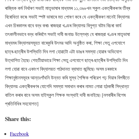
ৰাজ্যিক কৰ্ম নিৰ্ধাৰণ সভাই মাতৃভাষাৰ মাধ্যমৰ ১১,৩৬৮খন স্কুল একত্ৰীকৰণৰ তীব্ৰ
বিৰোধিতা কৰে৷ সভাই স্পষ্ট ভাষাৰে মত পোষণ কৰে যে একত্ৰীকৰণ মানেই বিদ্যালয়
এখন চিৰকালৰ বাবে বন্ধ কৰা৷ ৰাজহুৱা খণ্ডৰ বিদ্যালয় বিলুপ্ত ঘটাব বিচৰা কাৰ্য
তৎকালীনভাবে বন্ধ কৰিবলৈ সভাই দাবী জনায়৷ উল্লেখ্য যে ৰাজহুৱা খণ্ডৰ মাতৃভাষা
মাধ্যমৰ বিদ্যালয়সমূহত বাৰেকুৰি উৎসৱ আদি অনুষ্ঠিত কৰা, শিক্ষা সেতু এপযোগে
ছাত্ৰ-ছাত্ৰীৰ উপস্থিতি দিব লগা হোৱাটো এটা ডাঙৰ সমস্যা হোৱাৰ অভিযোগ
উত্থাপিত হৈছে৷ শেহতীয়াভাৱে শিক্ষা সেতু এপযোগে ছাত্ৰ-ছাত্ৰীৰ উপস্থিতি দিব
লগা হোৱা বাবে একাংশ বিদ্যালয়ত পাঠদানত ব্যাঘাত জন্মিছে৷ অসম চৰকাৰে
শিক্ষানুষ্ঠানসমূহৰ আন্তঃগাঁথনি উন্নত কৰি সুস্থ শৈক্ষিক পৰিৱেশ গঢ় দিয়াৰ বিপৰীতে
বিদ্যালয় একত্ৰীকৰণৰ যোগেদি সমস্যা সমাধান কৰাৰ নামত লোৱা হঠকাৰী সিদ্ধান্ত
বাতিল কৰাৰ বাবে অসম হাইস্কুল শিক্ষক সংস্থাই দাবী জনাইছে৷ [নলবাৰীৰ বিশেষ
প্ৰতিনিধিৰ সহযোগত]
Share this:
Facebook