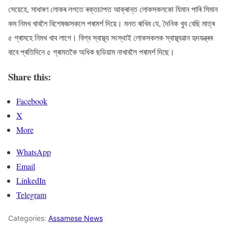
সেয়েহে, সাধাৰণ লোকৰ লগতে ৰক্তচাপত আক্ৰান্ত লোকসকলকো যিমান পাৰি সিমান
কম নিমখ খাবলৈ বিশেষজ্ঞসকলে পৰামৰ্শ দিয়ে। মনত ৰাখিব যে, দৈনিক খুব বেছি মাত্ৰ
৫ গ্ৰামহে নিমখ খাব লাগে। বিশ্ব স্বাস্থ্য সংস্থাই লোকসকলক স্বাস্থ্যৱান হৃদযন্ত্ৰৰ
বাবে প্ৰতিদিনে ৫ গ্ৰামতকৈ অধিক ছডিয়াম নাখাবলৈ পৰামৰ্শ দিছে।
Share this:
Facebook
X
More
WhatsApp
Email
LinkedIn
Telegram
Categories:
Assamese News