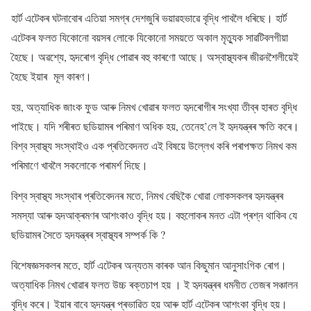
হাৰ্ট এটেকৰ ঘটনাবোৰ এতিয়া সমগ্ৰ দেশজুৰি ভয়াৱহভাৱে বৃদ্ধি পাবলৈ ধৰিছে। হাৰ্ট
এটেকৰ ফলত যিকোনো বয়সৰ লোকে যিকোনো সময়তে অকাল মৃত্যুক সাৱটিবলগীয়া
হৈছে। অৱশ্যে, হৃদৰোগ বৃদ্ধি পোৱাৰ বহু কাৰণো আছে। অস্বাস্থ্যকৰ জীৱনশৈলীয়েই
হৈছে ইয়াৰ মূল কাৰণ।
হয়, অত্যাধিক জাংক ফুড আৰু নিমখ খোৱাৰ ফলত হৃদৰোগীৰ সংখ্যা তীব্ৰ হাৰত বৃদ্ধি
পাইছে। যদি শৰীৰত ছডিয়ামৰ পৰিমাণ অধিক হয়, তেনেহ’লে ই হৃদযন্ত্ৰৰ ক্ষতি কৰে।
বিশ্ব স্বাস্থ্য সংস্থাইও এক প্ৰতিবেদনত এই বিষয়ে উল্লেখ কৰি পৰাপক্ষত নিমখ কম
পৰিমাণে খাবলৈ সকলোকে পৰামৰ্শ দিছে।
বিশ্ব স্বাস্থ্য সংস্থাৰ প্ৰতিবেদনৰ মতে, নিমখ বেছিকৈ খোৱা লোকসকলৰ হৃদযন্ত্ৰৰ
সমস্যা আৰু হৃদআক্ৰমণৰ আশংকাও বৃদ্ধি হয়। বহুলোকৰ মনত এটা প্ৰশ্ন থাকিব যে
ছডিয়ামৰ সৈতে হৃদযন্ত্ৰৰ স্বাস্থ্যৰ সম্পৰ্ক কি ?
বিশেষজ্ঞসকলৰ মতে, হাৰ্ট এটেকৰ অন্যতম কাৰক আন কিছুমান আনুসাংগিক ৰোগ।
অত্যাধিক নিমখ খোৱাৰ ফলত উচ্চ ৰক্তচাপ হয় । ই হৃদযন্ত্ৰৰ ধমনীত তেজৰ সঞ্চালন
বৃদ্ধি কৰে। ইয়াৰ বাবে হৃদযন্ত্ৰ প্ৰভাৱিত হয় আৰু হাৰ্ট এটেকৰ আশংকা বৃদ্ধি হয়।