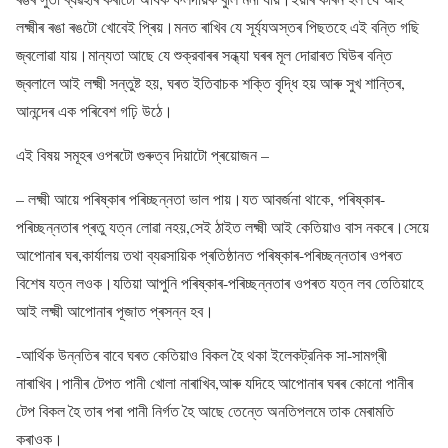
লক্ষ্মীৰ ৰঙা ৰঙটো খোবেই প্ৰিয়।মনত ৰাখিব যে সূৰ্য্যঅস্তৰ পিছতহে এই বন্তি গছি
জ্বলোৱা যায়।মান্যতা আছে যে শুক্রবাৰৰ সন্ধ্যা ঘৰৰ মূল দোৱাৰত ঘিউৰ বন্তি
জ্বলালে আই লক্ষ্মী সন্তুষ্ট হয়, ঘৰত ইতিবাচক শক্তি বৃদ্ধি হয় আৰু সুখ শান্তিৰ,
আনন্দেৰ এক পৰিবেশ গঢ়ি উঠে।
এই বিষয় সমূহৰ ওপৰটো গুৰুত্ব দিয়াটো প্ৰয়োজন –
– লক্ষ্মী আয়ে পৰিষ্কাৰ পৰিচ্ছন্নতা ভাল পায়।যত আবৰ্জনা থাকে, পৰিষ্কাৰ-
পৰিচ্ছন্নতাৰ প্ৰতু যত্ন লোৱা নহয়,সেই ঠাইত লক্ষ্মী আই কেতিয়াও বাস নকৰে।সেয়ে
আপোনাৰ ঘৰ,কাৰ্যালয় তথা ব্যৱসায়িক প্ৰতিষ্ঠানত পৰিষ্কাৰ-পৰিচ্ছন্নতাৰ ওপৰত
বিশেষ যত্ন লওক।যতিয়া আপুনি পৰিষ্কাৰ-পৰিচ্ছন্নতাৰ ওপৰত যত্ন লব তেতিয়াহে
আই লক্ষ্মী আপোনাৰ পূজাত প্ৰসন্ন হব।
-আৰ্থিক উন্নতিৰ বাবে ঘৰত কেতিয়াও বিকল হৈ থকা ইলেকট্রনিক সা-সামগ্ৰী
নাৰাখিব।পানীৰ টেপত পানী খোলা নাৰাখিব,আৰু যদিহে আপোনাৰ ঘৰৰ কোনো পানীৰ
টেপ বিকল হৈ তাৰ পৰা পানী নিৰ্গত হৈ আছে তেন্তে অনতিপলমে তাক মেৰামতি
কৰাওক।