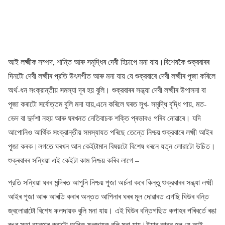
আই লক্ষ্মীক সম্পদ, শান্তি আৰু সমৃদ্ধিৰ দেবী হিচাপে মনা যায়।বিশেষকৈ শুক্রবাৰৰ
দিনটো দেবী লক্ষ্মীৰ প্রতি উৎসর্গীত আৰু মনা যায় যে শুক্রবাৰে দেবী লক্ষ্মীৰ পূজা কৰিলে
অর্থ-ধন সংক্রান্তীয় সমস্যা দূৰ হয় বুলি। শুক্রবাৰৰ সন্ধ্যা দেবী লক্ষ্মীৰ উপাসনা বা
পূজা কৰাটো সৰ্বোত্তম বুলি মনা যায়,এনে কৰিলে ঘৰত সুখ- সমৃদ্ধি বৃদ্ধি পায়, মত-
ভেদ বা দুর্দশা নহয় আৰু ঘৰখনত নেতিবাচক শক্তি প্ৰভাবও পৰিব নোৱাৰে। যদি
আপোনিও আৰ্থিক সংক্রান্তীয় সমস্যাযত পৰিছে তেন্তে নিশ্চয় শুক্রবাৰে লক্ষ্মী আইৰ
পূজা কৰক।লগতে ঘৰখন আন কেইটামান বিষয়টো বিশেষ ধৰনে যত্ন লোৱাটো উচিত।
শুক্ৰবাৰৰ সন্ধিয়া এই কেইটা কাম নিশ্চয় কৰিব লাগে –
প্রতি সন্ধিয়া ঘৰৰ মন্দিৰত আপুনি নিশ্চয় পূজা অৰ্চনা কৰে কিন্তু শুক্রবাৰৰ সন্ধ্যা লক্ষ্মী
আইৰ পূজা আৰু আৰতি কৰাৰ অন্তত আপিনাৰ ঘৰৰ মূল দোৱাৰত এগছি ঘিউৰ বন্তি
জ্বলোৱাটো বিশেষ ফলদায়ক বুলি মনা যায়। এই ঘিউৰ বন্তিগছিত কপাহৰ পৰিবৰ্তে ৰঙা
ৰঙৰ সুতা ব্যৱহাৰ কৰাটো অধিক ফলদায়ক বুলি মনা যায়।ইয়াৰ কাৰন হল যে আই