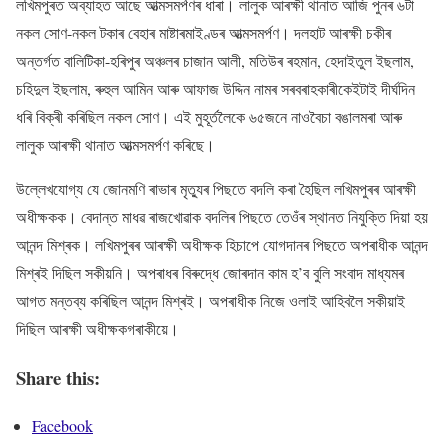
লখিমপুৰত অব্যাহত আছে আত্মসমৰ্পণৰ ধাৰা। লালুক আৰক্ষী থানাত আজি পুনৰ ৬টা
নকল সোণ-নকল টকাৰ বেহাৰ মাষ্টাৰমাইণ্ডৰ আত্মসমৰ্পণ। দলহাট আৰক্ষী চকীৰ
অন্তৰ্গত বালিটিকা-হৰিপুৰ অঞ্চলৰ চাজান আলী, মতিউৰ ৰহমান, হেদাইতুল ইছলাম,
চহিদুল ইছলাম, ৰুহুল আমিন আৰু আফাজ উদ্দিন নামৰ সৰবৰাহকাৰীকেইটাই দীর্ঘদিন
ধৰি বিক্ৰী কৰিছিল নকল সোণ। এই মুহূৰ্তলৈকে ৬৫জনে নাওবৈচা বঙালমৰা আৰু
লালুক আৰক্ষী থানাত আত্মসমৰ্পণ কৰিছে।
উল্লেখযোগ্য যে জোনমণি ৰাভাৰ মৃত্যুৰ পিছতে বদলি কৰা হৈছিল লখিমপুৰৰ আৰক্ষী
অধীক্ষকক। বেদান্ত মাধৱ ৰাজখোৱাক বদলিৰ পিছতে তেওঁৰ স্থানত নিযুক্তি দিয়া হয়
আনন্দ মিশ্ৰক। লখিমপুৰৰ আৰক্ষী অধীক্ষক হিচাপে যোগদানৰ পিছতে অপৰাধীক আনন্দ
মিশ্ৰই দিছিল সকীয়নি। অপৰাধৰ বিৰুদ্ধে জোৰদান কাম হ’ব বুলি সংবাদ মাধ্যমৰ
আগত মন্তব্য কৰিছিল আনন্দ মিশ্ৰই। অপৰাধীক নিজে ওলাই আহিবলৈ সকীয়াই
দিছিল আৰক্ষী অধীক্ষকগৰাকীয়ে।
Share this:
Facebook