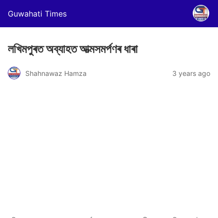
Guwahati Times
লখিমপুৰত অ‍ব্যাহত আত্মসমৰ্পণৰ ধাৰা
Shahnawaz Hamza
3 years ago