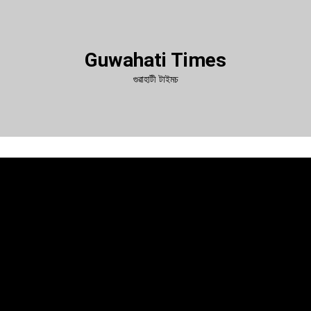
Guwahati Times
গুৱাহাটী টাইমচ