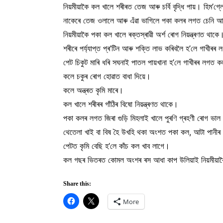
নিয়মীয়াকৈ কল খালে শৰীৰত তেজ আৰু চৰ্বি বৃদ্ধি পায়। হিম’গ্ল
নাকেৰে তেজ ওলালে আৰু এঁৱা ভাগিলে পকা কলৰ লগত চেনি আৰ
নিয়মীয়াকৈ পকা কল খালে ৰক্তস্ৰাৱী অৰ্শ ৰোগ নিয়ন্ত্ৰণত থাকে
শৰীৰে পৰ্য্যাপ্ত প্ৰ’টিন আৰু শক্তি লাভ কৰিবলৈ হ’লে গাখীৰ
পেট চিকুট মাৰি ধৰি সঘনাই পাতল পায়খানা হ’লে গাখীৰৰ লগত 
কলে চকুৰ ৰোগ হোৱাত বাধা দিয়ে।
কলে অন্ত্ৰত কৃমি মাৰে।
কল খালে শৰীৰৰ গাঁঠিৰ বিষো নিয়ন্ত্ৰণত থাকে।
পকা কলৰ লগত জিৰা গুড়ি মিহলাই খালে পুৰণি গ্ৰহণী ৰোগ ভাল
থেতেলা খাই বা বিষ হৈ উখহি থকা অংশত পকা কল, আটা পানীৰ 
পেটত কৃমি বেছি হ’লে কাঁচ কল খাব লাগে।
কল গছৰ ভিতৰত কোমল অংশৰ ৰস আধা কাপ উলিয়াই নিয়মীয়াকৈ
Share this:
More