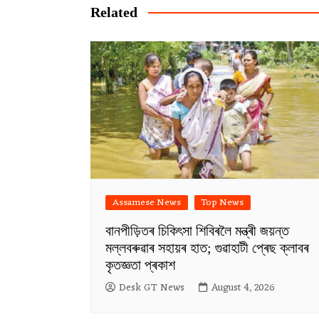
Related
Assamese News
Top News
বানপীড়িতৰ চিকিৎসা শিবিৰলৈ মন্ত্ৰী জয়ন্ত
মল্লবৰুৱাৰ সহায়ৰ হাত; গুৱাহাটী প্ৰেছ ক্লাবৰ
কৃতজ্ঞতা প্ৰকাশ
Desk GT News
August 4, 2026