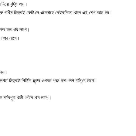
োবিনো বৃদ্ধি পায়।
ু গাখীৰ মিহলাই ফেটি লৈ একেৰাহে কেইবাদিনো খালে এই ৰোগ ভাল হয়।
।
ৰ লগত কল খাব লাগে।
কল খাব লাগে।
 হয়।
লগত মিহলাই পিটিকি জুইৰ ওপৰত গৰম কৰা লেপ বান্ধিব লাগে।
 ৰাতিপুৱা খালী পেটত খাব লাগে।