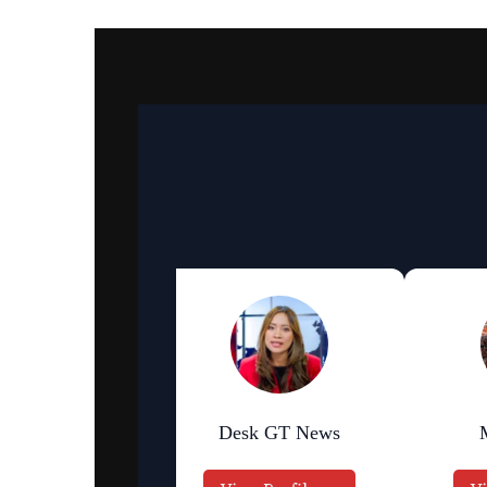
an Bhattarai
Desk GT News