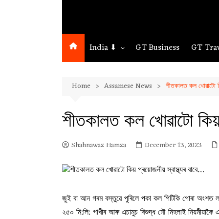
India ⬇
GT Business
GT Tra
Northeast
Home
Assamese News
শীতকালত কল খোৱাটো কিয়
Assam
Guwahati
শীতকালত কল খোৱাটো কিয় প
Shahnawaz Hamza
December 13, 2023
জুই বা আন গৰম বস্তুৱে পুৰিলে পকা কল পিটিকি পোৰা অংশত 
২৫০ মি:লি: গাখীৰ আৰু এচামুচ বিশুদ্ধ মৌ মিহলাই নিয়মীয়াকৈ 