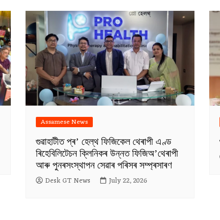
Assamese News
গুৱাহাটীত প্ৰ’ হেল্থ ফিজিকেল থেৰাপী এণ্ড
ৰিহেবিলিটেচন ক্লিনিকৰ উন্নত ফিজিঅ’থেৰাপী
আৰু পুনৰসংস্থাপন সেৱাৰ পৰিসৰ সম্প্ৰসাৰণ
Desk GT News
July 22, 2026