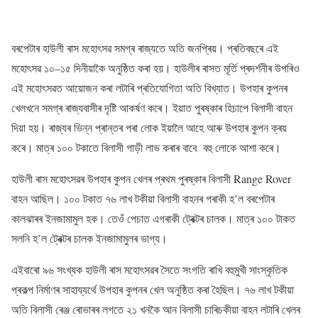
বৰপেটাৰ হাউলী ৰাস মহোৎসৱ সমগ্ৰ ৰাজ্যতে অতি জনপ্ৰিয়। প্ৰতিবছৰে এই
মহোৎসৱ ১০–১৫ দিনীয়াকৈ অনুষ্ঠিত কৰা হয়। হাউলীৰ ৰাসত মূৰ্তি প্ৰদৰ্শনীৰ উপৰিও
এই মহোৎসৱত আয়োজন কৰা লটাৰি প্ৰতিযোগিতা অতি বিখ্যাত। উপহাৰ কুপনৰ
খেলখনে সমগ্ৰ ৰাজ্যবাসীৰ দৃষ্টি আকৰ্ষণ কৰে। ইয়াত পুৰষ্কাৰ হিচাপে বিলাসী বাহন
দিয়া হয়। ৰাজ্যৰ ভিন্ন প্ৰান্তৰ পৰা লোক ইয়ালৈ আহে আৰু উপহাৰ কুপন ক্ৰয়
কৰে। মাত্ৰ ১০০ টকাতে বিলাসী গাড়ী লাভ কৰাৰ বাবে বহু লোকে আশা কৰে।
হাউলী ৰাস মহোৎসৱৰ উপহাৰ কুপন খেলৰ প্ৰথম পুৰষ্কাৰ বিলাসী Range Rover
বাহন আছিল। ১০০ টকাত ৭৬ লাখ টকীয়া বিলাসী বাহনৰ গৰাকী হ’ল বৰপেটাৰ
কালঝাৰৰ ইনজামামুল হক। তেওঁ পেচাত এগৰাকী ট্ৰেক্টৰ চালক। মাত্ৰ ১০০ টাকত
সলনি হ’ল ট্ৰেক্টৰ চালক ইনজামামুলৰ ভাগ্য।
এইবাৰো ৯৬ সংখ্যক হাউলী ৰাস মহোৎসৱৰ সৈতে সংগতি ৰাখি বহুমুখী সাংস্কৃতিক
প্ৰকল্প নিৰ্মাণৰ সাহায্যৰ্থে উপহাৰ কুপনৰ খেল অনুষ্ঠিত কৰা হৈছিল। ৭৬ লাখ টকীয়া
অতি বিলাসী ৰেঞ্জ ৰোভাৰৰ লগতে ২১ খনকৈ আন বিলাসী চাৰিচকীয়া বাহন লটাৰি খেলৰ