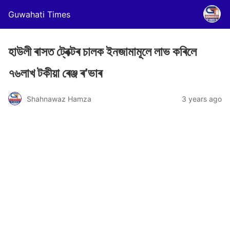
Guwahati Times
হাউলী ৰাসত ট্ৰেক্টৰ চালক ইনজামামূলে লাভ কৰিলে
৭৬লাখ টকীয়া ৰেঞ্জ ৰ’ভাৰ
Shahnawaz Hamza
3 years ago