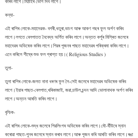
কৰিব লাগে।মিঠাইৰ ভোগ দিব লাগে।
কন্যা-
এই ৰাশিৰ লোকে-মহাদেৱক- বগৰী,ধতুৰা,ভাংগ আৰু আকণ গছৰ ফুল অৰ্পণ কৰিব
লাগে।লগতে বেলপাতত নৈবেদ্য অৰ্পিত কৰিব লাগে।অন্তত কৰ্পূৰ মিশ্ৰিত জলেৰে
মহাদেৱৰ অভিষেক কৰিব লাগে।শিৱৰ পূজনৰ পাছত মহাদেৱৰ পৰিক্ৰমা কৰিব লাগে।
এনে কৰিলে শীঘ্ৰে শুভ ফল প্ৰাপ্ত হয়।( Religious Studies )
তুলা-
তুলা ৰাশিৰ লোকে-জলত নানা ধৰণৰ ফুল লৈ-সেই জলেৰে মহাদেৱৰ অভিষেক কৰিব
লাগে।ইয়াৰ পাছত-বেলপাত,খৰিকাজাই, জৱা,চাউল,চন্দন আদি ভোলানাথক অৰ্পণ কৰিব
লাগে।অন্তন আৰতি কৰিব লাগে।
বৃশ্চিক-
এই ৰাশিৰ লোকে-শুদ্ধ জলেৰে শিৱলিংগৰ অভিষেক কৰিব লাগে।মৌ-ঘীঁউৰে স্নান
কৰোৱা পাছত-পুনৰ জলেৰে স্নান কৰাব লাগে।আৰু পূজন কৰি আৰতি কৰিব লাগে।ৰঙা