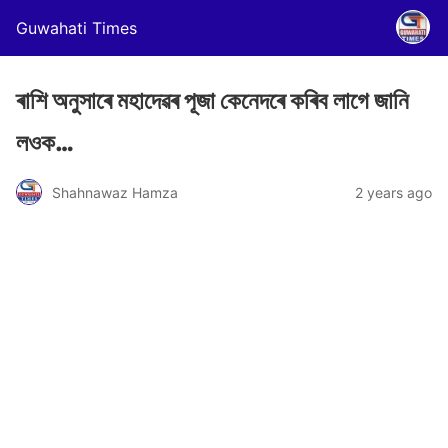
Guwahati Times
ৰাশি অনুসাৰে মহাদেৱৰ পূজা কেনেদৰে কৰিব লাগে জানি
লওক…
Shahnawaz Hamza
2 years ago