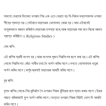
সকলো দেৱতাৰ ভিতৰত ভগৱান শিৱ এক এনে দেৱতা হয় যি-নিজৰ ভক্তসকলৰ ওপৰত
শীঘ্ৰে প্ৰসন্ন হয়।সেইবাবে মহাদেৱক ভোলানাথ কোৱা হয়।আৰ এইবাবেই
অসুৰসকলে বৰদান কৰিবলৈ-মহাদেৱৰ তপস্যা কৰে,আৰু মহাদেৱৰ পৰা মনে বিচৰা বৰদান
প্ৰাপ্ত কৰিছিল।( Religious Studies )
মেঘ ৰাশি-
এই ৰাশিৰ স্বামী মংগল হয়।আৰু মংগলৰ পূজন শিৱলিংগৰ ৰূপে কৰা হয়।এই ৰাশিৰ
লোকে শিৱলিংগত কেঁচা গাখীৰ তথা-দৈ অৰ্পণ কৰিব লাগে।লগতে ভোলানাথক ধতুৰা
অৰ্পণ কৰিব লাগে।কৰ্পূৰ জ্বলাই মহাদেৱৰ আৰতী কৰিব লাগে।
বৃষ ৰাশি-
বৃশভ ৰাশিৰ লোকে-শিৱ মন্দিৰলৈ গৈ-ভগৱান শিৱক কুঁহিয়াৰ ৰসে স্নান কৰাব লাগে।ইয়াৰ
পাছত খৰিকাজাই ফুল অৰ্পণ কৰিব লাগে।অন্তত ভগৱান শিৱক মিঠাই ভোগ দি আৰতি
কৰিব লাগে।