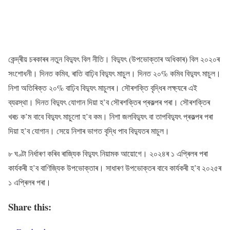
কেন্দ্ৰীয় চৰকাৰৰ নতুন বিদ্যুৎ বিল নীতি। বিদ্যুৎ (উপভোক্তাৰ অধিকাৰ) বিল ২০২০ৰ
সংশোধনী। দিনত কমিব, ৰাতি বাঢ়িব বিদ্যুৎ মাচুল। দিনত ২০% কমিব বিদ্যুৎ মাচুল।
নিশা অতিৰিক্ত ২০% বাঢ়িব বিদ্যুৎ মাচুলৰ। সৌৰশক্তি বৃদ্ধিৰ লক্ষ্যৰে এই
ব্যৱস্থা। দিনত বিদ্যুৎ যোগান দিয়া হ’ব সৌৰশক্তিৰ প্ৰকল্পৰ পৰা। সৌৰশক্তিৰ
খৰচ ক’ম বাবে বিদ্যুৎ মাচুলো হ’ব কম। নিশা জলবিদ্যুৎ বা তাপবিদ্যুৎ প্ৰকল্পৰ পৰা
দিয়া হ’ব যোগান। সেয়ে নিশাৰ ভাগত বৃদ্ধি পাব বিদ্যুতৰ মাচুল।
৮ ঘণ্টা নিৰ্ধাৰণ কৰিব ৰাজ্যিক বিদ্যুৎ নিয়ামক আয়োগে। ২০২৪ৰ ১ এপ্ৰিলৰ পৰা
কাৰ্যকৰী হ’ব বাণিজ্যিক উপভোক্তাৰ। সাধাৰণ উপভোক্তৰ বাবে কাৰ্যকৰী হ’ব ২০২৫ৰ
১ এপ্ৰিলৰ পৰা।
Share this: