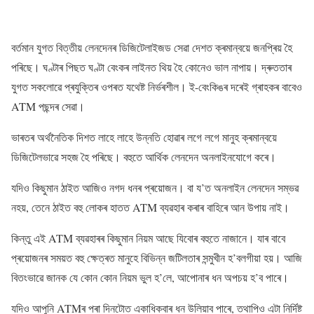
বৰ্তমান যুগত বিত্তীয় লেনদেনৰ ডিজিটেলাইজড সেৱা দেশত ক্ৰমান্বয়ে জনপ্ৰিয় হৈ
পৰিছে। ঘণ্টাৰ পিছত ঘণ্টা বেংকৰ লাইনত থিয় হৈ কোনেও ভাল নাপায়। দ্ৰুততাৰ
যুগত সকলোৱে প্ৰযুক্তিৰ ওপৰত যথেষ্ট নিৰ্ভৰশীল। ই-বেংকিঙৰ দৰেই গ্ৰাহকৰ বাবেও
ATM পছন্দৰ সেৱা।
ভাৰতৰ অৰ্থনৈতিক দিশত লাহে লাহে উন্নতি হোৱাৰ লগে লগে মানুহ ক্ৰমান্বয়ে
ডিজিটেলভাৱে সহজ হৈ পৰিছে। বহুতে আৰ্থিক লেনদেন অনলাইনযোগে কৰে।
যদিও কিছুমান ঠাইত আজিও নগদ ধনৰ প্ৰয়োজন। বা য’ত অনলাইন লেনদেন সম্ভৱ
নহয়, তেনে ঠাইত বহু লোকৰ হাতত ATM ব্যৱহাৰ কৰাৰ বাহিৰে আন উপায় নাই।
কিন্তু এই ATM ব্যৱহাৰৰ কিছুমান নিয়ম আছে যিবোৰ বহুতে নাজানে। যাৰ বাবে
প্ৰয়োজনৰ সময়ত বহু ক্ষেত্ৰত মানুহে বিভিন্ন জটিলতাৰ সন্মুখীন হ’বলগীয়া হয়। আজি
বিতংভাৱে জানক যে কোন কোন নিয়ম ভুল হ’লে, আপোনাৰ ধন অপচয় হ’ব পাৰে।
যদিও আপুনি ATMৰ পৰা দিনটোত একাধিকবাৰ ধন উলিয়াব পাৰে, তথাপিও এটা নিৰ্দিষ্ট