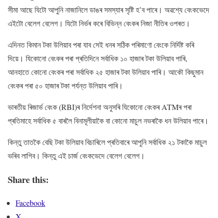
সীমা আছে যিটো আপুনি নাজানিলে ডাঙৰ সমস্যাৰ সৃষ্টি হ’ব পাৰে। অৱশ্যে বেংকভেদে
এইটো বেলেগ বেলেগ। যিটো নিৰ্ভৰ কৰে বিভিন্ন বেংকৰ নিজা নীতিৰ ওপৰত।
এদিনত কিমান টকা উলিয়াব পৰা যাব সেই ধনৰ সঠিক পৰিমাণো বেংকে নিৰ্দিষ্ট কৰি
দিয়ে। যিকোনো বেংকৰ পৰা প্ৰতিদিনে সৰ্বাধিক ১০ হাজাৰ টকা উলিয়াব পাৰি,
আনহাতে কোনো বেংকৰ পৰা সৰ্বাধিক ২৫ হাজাৰ টকা উলিয়াব পাৰি। আকৌ কিছুমান
বেংকৰ পৰা ৫০ হাজাৰ টকা পৰ্যন্ত উলিয়াব পাৰি।
ভাৰতীয় ৰিজাৰ্ভ বেংক (RBI)ৰ নিৰ্দেশনা অনুসৰি যিকোনো বেংকৰ ATMৰ পৰা
প্ৰতিমাহে সৰ্বাধিক ৫ বাৰলৈ বিনামূলীয়াকৈ বা কোনো মাচুল নভৰাকৈ ধন উলিয়াব পাৰে।
কিন্তু তাতকৈ বেছি টকা উলিয়াব বিচাৰিলে প্ৰতিবাৰে আপুনি সৰ্বাধিক ২১ টকাকৈ মাচুল
ভৰিব লাগিব। কিন্তু এই চাৰ্জ বেংকভেদে বেলেগ বেলেগ।
Share this:
Facebook
X