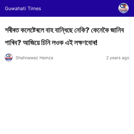
Guwahati Times
শৰীৰত কলেষ্টেৰলে বাহ বান্ধিছে নেকি? কেনেকৈ জানিব
পাৰিব? আজিয়ে চিনি লওক এই লক্ষণবোৰ!
Shahnawaz Hamza
2 years ago