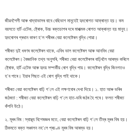
জীৱনশৈলী আৰু খাদ্যাভাসৰ বাবে বেছিভাগ মানুহেই হৃদৰোগত আক্ৰান্ত হয়। কম
বয়সতে হাৰ্ট এটেক, ষ্ট্ৰোক, উচ্চ ৰক্তচাপৰ দৰে মাৰাত্মক ৰোগত আক্ৰান্ত হয় মানুহ।
হৃদৰোগৰ প্ৰধান কাৰণ হ’ল শৰীৰৰ বেয়া কলেষ্টেৰল বৃদ্ধি পোৱা।
শৰীৰত দুই ধৰণৰ কলেষ্টেৰল থাকে, এবিধ ভাল কলেষ্টেৰল আৰু আনবিধ বেয়া
কলেষ্টেৰল। বৈজ্ঞানিক তথ্য অনুসৰি, শৰীৰত বেয়া কলেষ্টেৰলৰ বাঢ়িবলৈ আৰম্ভ কৰিলে
ষ্ট্ৰোক, হাৰ্ট এটেক আৰু হৃদয় সম্পৰ্কীয় ৰোগ বৃদ্ধি পায়। কলেষ্টেৰল বৃদ্ধি জিনগতও
হ’ব পাৰে। ইয়াৰ পিছত এই ৰোগ বৃদ্ধি পাই থাকে।
শৰীৰত বেয়া কলেষ্টেৰল বাঢ়ি গ’লে এই লক্ষণবোৰ দেখা দিয়ে। ১. হাত আৰু ভৰিৰ
জঠৰতা : শৰীৰত বেয়া কলেষ্টেৰল বাঢ়ি গ’লে হাত-ভৰি জঠৰ হৈ পৰে। ফলত শৰীৰত
কঁপনি উঠে।
২. মূৰৰ বিষ : স্বাস্থ্য বিশেষজ্ঞৰ মতে, বেয়া কলেষ্টেৰল বাঢ়ি গ’লে তীব্ৰ মূৰৰ বিষ হয়।
ঠিকমতে ৰক্ত সঞ্চালন নহ’লে প্ৰচণ্ড মূৰৰ বিষ আৰম্ভ হয়।