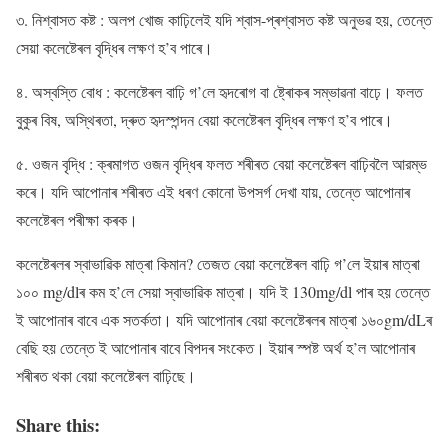
৩. নিশ্বাসত কষ্ট : অলপ খোজ কাঢ়িলেই যদি শ্বাস-প্ৰশ্বাসত কষ্ট অনুভৱ হয়, তেন্তে
সেয়া কলেষ্টেৰল বৃদ্ধিৰ লক্ষণ হ’ব পাৰে।
৪. অস্বস্তি বোধ : কলেষ্টেৰল বাঢ়ি গ’লে হৃদৰোগ বা ষ্ট্ৰোকৰ সম্ভাৱনা বাঢ়ে। ফলত
বুকুৰ বিষ, অস্থিৰতা, দ্ৰুত হৃদস্পন্দন বেয়া কলেষ্টেৰল বৃদ্ধিৰ লক্ষণ হ’ব পাৰে।
৫. ওজন বৃদ্ধি : ক্ৰমাগত ওজন বৃদ্ধিৰ ফলত শৰীৰত বেয়া কলেষ্টেৰল বাঢ়িবলৈ আরম্ভ
কৰে। যদি আপোনাৰ শৰীৰত এই ধৰণ কোনো উপসৰ্গ দেখা যায়, তেন্তে আপোনাৰ
কলেষ্টেৰল পৰীক্ষা কৰক।
কলেষ্টেৰলৰ স্বাভাৱিক মাত্ৰা কিমান? তেজত বেয়া কলেষ্টেৰল বাঢ়ি গ’লে ইয়াৰ মাত্ৰা
১০০ mg/dlৰ কম হ’লে সেয়া স্বাভাৱিক মাত্ৰা। যদি ই 130mg/dl পাৰ হয় তেন্তে
ই আপোনাৰ বাবে এক সতৰ্কতা। যদি আপোনাৰ বেয়া কলেষ্টেৰলৰ মাত্ৰা ১৬০gm/dLৰ
বেছি হয় তেন্তে ই আপোনাৰ বাবে বিপদৰ সংকেত। ইয়াৰ স্পষ্ট অৰ্থ হ’ল আপোনাৰ
শৰীৰত থকা বেয়া কলেষ্টেৰল বাঢ়িছে।
Share this: